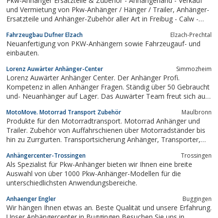
Pkw-Anhänger Ersatzteile & Zubehör - Anhängerland - Verkauf
und Vermietung von Pkw-Anhänger / Hänger / Trailer, Anhänger-
Ersatzteile und Anhänger-Zubehör aller Art in Freibug - Calw -
Bad Dürrheim für Hochlader, Tieflader, Alu-Anhänger,
Fahrzeugbau Dufner Elzach
Elzach-Prechtal
Autotransporter, Pferde-Anhänger von Humbaur, Böckmann,
Neuanfertigung von PKW-Anhängern sowie Fahrzeugauf- und
Brenderup, Stema,...
einbauten.
Lorenz Auwärter Anhänger-Center
Simmozheim
Lorenz Auwärter Anhänger Center. Der Anhänger Profi.
Kompetenz in allen Anhänger Fragen. Ständig über 50 Gebraucht
und- Neuanhänger auf Lager. Das Auwärter Team freut sich auf
Ihren Besuch
MotoMove. Motorrad Transport Zubehör
Maulbronn
Produkte für den Motorradtransport. Motorrad Anhänger und
Trailer. Zubehör von Auffahrschienen über Motorradständer bis
hin zu Zurrgurten. Transportsicherung Anhänger, Transporter,
Van und Wohnmobil. Ausbau und Umbau. Systemprofile.
Anhängercenter-Trossingen
Trossingen
Werkstatt und Garage. Auffahrschienen, Motorradrampen und
Als Spezialist für Pkw-Anhänger bieten wir Ihnen eine breite
Standschienen, Wippen, Motorrad...
Auswahl von über 1000 Pkw-Anhänger-Modellen für die
unterschiedlichsten Anwendungsbereiche.
Anhaenger Engler
Buggingen
Wir hängen Ihnen etwas an. Beste Qualität und unsere Erfahrung.
Unser Anhängercenter in Buggingen Besuchen Sie uns in