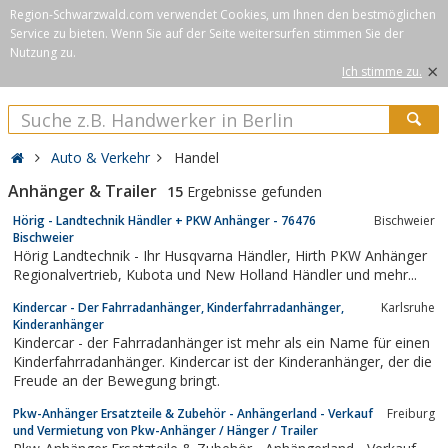
Region-Schwarzwald.com verwendet Cookies, um Ihnen den bestmöglichen
Service zu bieten. Wenn Sie auf der Seite weitersurfen stimmen Sie der
Nutzung zu.
×
Ich stimme zu.
Auto & Verkehr
Handel
Anhänger & Trailer
15
Ergebnisse gefunden
Hörig - Landtechnik Händler + PKW Anhänger - 76476
Bischweier
Bischweier
Hörig Landtechnik - Ihr Husqvarna Händler, Hirth PKW Anhänger
Regionalvertrieb, Kubota und New Holland Händler und mehr...
Kindercar - Der Fahrradanhänger, Kinderfahrradanhänger,
Karlsruhe
Kinderanhänger
Kindercar - der Fahrradanhänger ist mehr als ein Name für einen
Kinderfahrradanhänger. Kindercar ist der Kinderanhänger, der die
Freude an der Bewegung bringt.
Pkw-Anhänger Ersatzteile & Zubehör - Anhängerland - Verkauf
Freiburg
und Vermietung von Pkw-Anhänger / Hänger / Trailer