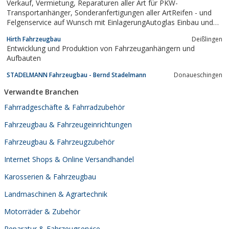
Verkauf, Vermietung, Reparaturen aller Art für PKW-
Transportanhänger, Sonderanfertigungen aller ArtReifen - und
Felgenservice auf Wunsch mit EinlagerungAutoglas Einbau und
Reparaturen für alle ModelleTÜV Zulassungen für alle
Hirth Fahrzeugbau
Deißlingen
Fahrzeugtypen, SORTIMO® Fahrzeug-Innenausstattungen.
Entwicklung und Produktion von Fahrzeuganhängern und
Herzlich Willkommen bei Ihrem...
Aufbauten
STADELMANN Fahrzeugbau - Bernd Stadelmann
Donaueschingen
Verwandte Branchen
Fahrradgeschäfte & Fahrradzubehör
Fahrzeugbau & Fahrzeugeinrichtungen
Fahrzeugbau & Fahrzeugzubehör
Internet Shops & Online Versandhandel
Karosserien & Fahrzeugbau
Landmaschinen & Agrartechnik
Motorräder & Zubehör
Reparatur & Fahrzeugservice