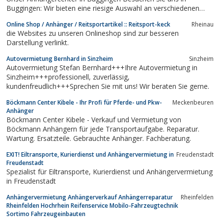
Buggingen: Wir bieten eine riesige Auswahl an verschiedenen
Anhängern für alle Einsatzbereiche. Unser Service seit 20 Jahren:
Online Shop / Anhänger / Reitsportartikel :: Reitsport-keck
Rheinau
Kauf, Vermietung, TÜV, Ersatzteil- u. Zubehör Shop sowie eine
die Websites zu unseren Onlineshop sind zur besseren
große...
Darstellung verlinkt.
Autovermietung Bernhard in Sinzheim
Sinzheim
Autovermietung Stefan Bernhard+++Ihre Autovermietung in
Sinzheim+++professionell, zuverlässig,
kundenfreudlich+++Sprechen Sie mit uns! Wir beraten Sie gerne.
Böckmann Center Kibele - Ihr Profi für Pferde- und Pkw-
Meckenbeuren
Anhänger
Böckmann Center Kibele - Verkauf und Vermietung von
Böckmann Anhängern für jede Transportaufgabe. Reparatur.
Wartung. Ersatzteile. Gebrauchte Anhänger. Fachberatung.
EXIT! Eiltransporte, Kurierdienst und Anhängervermietung in
Freudenstadt
Freudenstadt
Spezialist für Eiltransporte, Kurierdienst und Anhängervermietung
in Freudenstadt
Anhängervermietung Anhängerverkauf Anhängerreparatur
Rheinfelden
Rheinfelden Hochrhein Reifenservice Mobilo-Fahrzeugtechnik
Sortimo Fahrzeugeinbauten