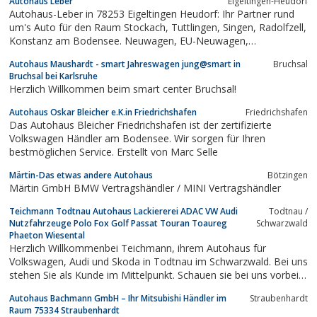
Autohaus Leber
Eigeltingen-Heudorf
möchten mit uns Kontakt aufnehmen?
Autohaus-Leber in 78253 Eigeltingen Heudorf: Ihr Partner rund
um's Auto für den Raum Stockach, Tuttlingen, Singen, Radolfzell,
Konstanz am Bodensee. Neuwagen, EU-Neuwagen,
Gebrauchtwagen und Kfz-Service.
Autohaus Maushardt - smart Jahreswagen jung@smart in
Bruchsal
Bruchsal bei Karlsruhe
Herzlich Willkommen beim smart center Bruchsal!
Autohaus Oskar Bleicher e.K.in Friedrichshafen
Friedrichshafen
Das Autohaus Bleicher Friedrichshafen ist der zertifizierte
Volkswagen Händler am Bodensee. Wir sorgen für Ihren
bestmöglichen Service. Erstellt von Marc Selle
Märtin-Das etwas andere Autohaus
Bötzingen
Märtin GmbH BMW Vertragshändler / MINI Vertragshändler
Teichmann Todtnau Autohaus Lackiererei ADAC VW Audi
Todtnau /
Nutzfahrzeuge Polo Fox Golf Passat Touran Toaureg
Schwarzwald
Phaeton Wiesental
Herzlich Willkommenbei Teichmann, ihrem Autohaus für
Volkswagen, Audi und Skoda in Todtnau im Schwarzwald. Bei uns
stehen Sie als Kunde im Mittelpunkt. Schauen sie bei uns vorbei -
online, oder auch gerne direkt vor Ort. Unser Team steht Ihnen
Autohaus Bachmann GmbH – Ihr Mitsubishi Händler im
Straubenhardt
mit Rat und Tat zur Seite: von der Inspektion, über Reifen, bis
Raum 75334 Straubenhardt
zum Kauf Ihres...