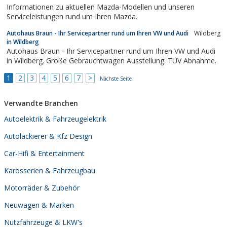
Transporter oder Zweiräder. Aber nicht nur...
Informationen zu aktuellen Mazda-Modellen und unseren
Serviceleistungen rund um Ihren Mazda.
Autohaus Braun - Ihr Servicepartner rund um Ihren VW und Audi
Wildberg
in Wildberg
Autohaus Braun - Ihr Servicepartner rund um Ihren VW und Audi
in Wildberg. Große Gebrauchtwagen Ausstellung. TÜV Abnahme.
1
2
3
4
5
6
7
>
Nächste Seite
Verwandte Branchen
Autoelektrik & Fahrzeugelektrik
Autolackierer & Kfz Design
Car-Hifi & Entertainment
Karosserien & Fahrzeugbau
Motorräder & Zubehör
Neuwagen & Marken
Nutzfahrzeuge & LKW's