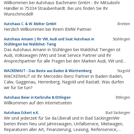
Willkommen bei Autohaus Bachmann GmbH - Ihr Mitsubishi
Händler in 75334 Straubenhardt. Bei uns finden Sie Ihr
Wunschmodell!
Autohaus C. & W. Melter GmbH
Bretten
Herzlich Willkommen bei Ihrem BMW Partner.
Autohaus Amann | Ihr VW, Audi und Seat Autohaus in
Stühlingen
Stühlingen bei Waldshut-Tieng
Das Autohaus Amann in Stühlingen bei Waldshut Tiengen ist
Audi, Volkswagen (VW) und Seat Service Partner und Ihr
Ansprechpartner für alle Fragen bei den Marken Audi, VW und
Seat.
WACKENHUT - Das Beste aus Baden & Württemberg
Nagold
WACKENHUT ist Ihr Mercedes-Benz Partner in Baden-Baden,
Calw, Gaggenau, Herrenberg, Nagold und Rastatt. Was dürfen
wir für Sie tun?
Autohaus Beier in Karlsruhe & Ettlingen
Ettlingen
Willkommen auf den Internetseiten
Autohaus Eckert e.K.
Bad Säckingen
Wir sind jederzeit für Sie da.Überall und in Bad SäckingenWir
bieten Ihnen Neu und Jahreswagen, Unfallservice, Mietwagen,
Reparaturen aller Art, Finanzierung, Leasing, Reifenservice,