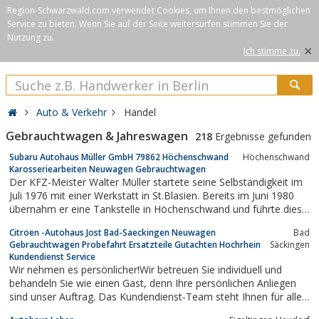
Region-Schwarzwald.com verwendet Cookies, um Ihnen den bestmöglichen
Service zu bieten. Wenn Sie auf der Seite weitersurfen stimmen Sie der
Nutzung zu.
×
Ich stimme zu.
Auto & Verkehr
Handel
Gebrauchtwagen & Jahreswagen
218
Ergebnisse gefunden
Subaru Autohaus Müller GmbH 79862 Höchenschwand
Höchenschwand
Karosseriearbeiten Neuwagen Gebrauchtwagen
Der KFZ-Meister Walter Müller startete seine Selbständigkeit im
Juli 1976 mit einer Werkstatt in St.Blasien. Bereits im Juni 1980
übernahm er eine Tankstelle in Höchenschwand und führte diese
als zweiten Betrieb weiter.Mit dem ausgehenden Jahr 2001
Citroen -Autohaus Jost Bad-Saeckingen Neuwagen
Bad
wurde der Geschäftssitz in St. Blasien geschlossen, um sich so
Gebrauchtwagen Probefahrt Ersatzteile Gutachten Hochrhein
Säckingen
intensiver dem...
Kundendienst Service
Wir nehmen es persönlicher!Wir betreuen Sie individuell und
behandeln Sie wie einen Gast, denn Ihre persönlichen Anliegen
sind unser Auftrag. Das Kundendienst-Team steht Ihnen für alle
Ihre grossen und kleinen Fragen und Probleme zur Verfügung. Sie