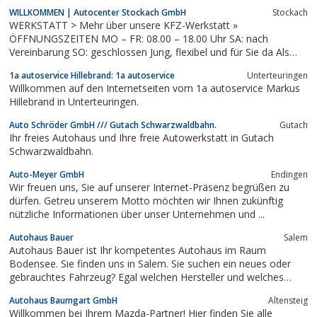
Tuning und Desgin, Gebrauchtwagen auf Wunschbestellung
WILLKOMMEN | Autocenter Stockach GmbH
Stockach
WERKSTATT > Mehr über unsere KFZ-Werkstatt »
ÖFFNUNGSZEITEN MO – FR: 08.00 – 18.00 Uhr SA: nach
Vereinbarung SO: geschlossen Jung, flexibel und für Sie da Als
Team mit 6 Mitarbeitern arbeiten wir in unserer Auto-Werkstatt
1a autoservice Hillebrand: 1a autoservice
Unterteuringen
in der Messkircher Straße 19 in 78333 Stockach. Stets motiviert,
Willkommen auf den Internetseiten vom 1a autoservice Markus
gut gelaunt und mit Freude an Ihrem...
Hillebrand in Unterteuringen.
Auto Schröder GmbH /// Gutach Schwarzwaldbahn.
Gutach
Ihr freies Autohaus und Ihre freie Autowerkstatt in Gutach
Schwarzwaldbahn.
Auto-Meyer GmbH
Endingen
Wir freuen uns, Sie auf unserer Internet-Präsenz begrüßen zu
dürfen. Getreu unserem Motto möchten wir Ihnen zukünftig
nützliche Informationen über unser Unternehmen und ...
Autohaus Bauer
Salem
Autohaus Bauer ist Ihr kompetentes Autohaus im Raum
Bodensee. Sie finden uns in Salem. Sie suchen ein neues oder
gebrauchtes Fahrzeug? Egal welchen Hersteller und welches
Modell Sie favorisieren, wir kümmern uns um die Beschaffung zu
Autohaus Baumgart GmbH
Altensteig
top günstigen Konditionen. Dazu gehören übrigens auch
Willkommen bei Ihrem Mazda-Partner! Hier finden Sie alle