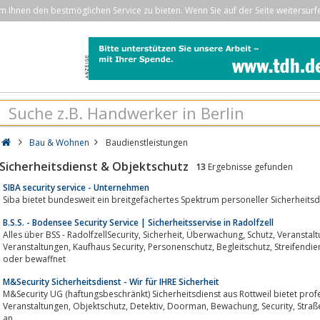
Ihnen den bestmöglichen Service zu bieten. Wenn Sie auf der Seite weitersurf
Bau & Wohnen
Baudienstleistungen
Sicherheitsdienst & Objektschutz
13
Ergebnisse gefunden
SIBA security service - Unternehmen
Siba bietet bundesweit ein breitgefächertes Spektrum personeller Sicherheitsdie
B.S.S. - Bodensee Security Service | Sicherheitsservise in Radolfzell
Alles über BSS - RadolfzellSecurity, Sicherheit, Überwachung, Schutz, Veranstaltungen, Diskothek Security, Bewachung bei
Veranstaltungen, Kaufhaus Security, Personenschutz, Begleitschutz, Streifendienst, Objektschutz, Werkschutz, unbewaffnet
oder bewaffnet
M&Security Sicherheitsdienst - Wir für IHRE Sicherheit
M&Security UG (haftungsbeschränkt) Sicherheitsdienst aus Rottweil bietet prof
Veranstaltungen, Objektschutz, Detektiv, Doorman, Bewachung, Security, Straßenfesten, Dorffesten, Fasnet und Diskotheken
an.