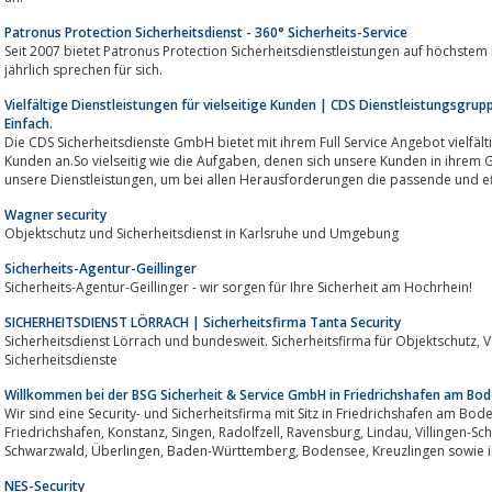
Patronus Protection Sicherheitsdienst - 360° Sicherheits-Service
Seit 2007 bietet Patronus Protection Sicherheitsdienstleistungen auf höchstem
jährlich sprechen für sich.
Vielfältige Dienstleistungen für vielseitige Kunden | CDS Dienstleistungsgrup
Einfach.
Die CDS Sicherheitsdienste GmbH bietet mit ihrem Full Service Angebot vielfälti
Kunden an.So vielseitig wie die Aufgaben, denen sich unsere Kunden in ihrem Geschäftsalltag stellen müssen, sind auch
unsere Dienstleistungen, um bei allen Herausforderungen die passende und 
Wagner security
Objektschutz und Sicherheitsdienst in Karlsruhe und Umgebung
Sicherheits-Agentur-Geillinger
Sicherheits-Agentur-Geillinger - wir sorgen für Ihre Sicherheit am Hochrhein!
SICHERHEITSDIENST LÖRRACH | Sicherheitsfirma Tanta Security
Sicherheitsdienst Lörrach und bundesweit. Sicherheitsfirma für Objektschutz, Veranstaltungsschutz, Baustellenbewachung,
Sicherheitsdienste
Willkommen bei der BSG Sicherheit & Service GmbH in Friedrichshafen am Bod
Wir sind eine Security- und Sicherheitsfirma mit Sitz in Friedrichshafen am Bode
Friedrichshafen, Konstanz, Singen, Radolfzell, Ravensburg, Lindau, Villingen-Schwenningen, Konstanz, Schwäbisch Gmünd,
Schwarzwald, Überlingen, Baden-Württemberg, Bodensee, Kre
NES-Security