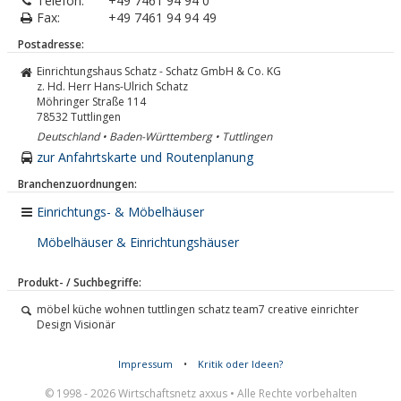
Telefon:
+49 7461 94 94 0
Fax:
+49 7461 94 94 49
Postadresse:
Einrichtungshaus Schatz - Schatz GmbH & Co. KG
z. Hd. Herr Hans-Ulrich Schatz
Möhringer Straße 114
78532
Tuttlingen
Deutschland • Baden-Württemberg • Tuttlingen
zur Anfahrtskarte und Routenplanung
Branchenzuordnungen:
Einrichtungs- & Möbelhäuser
Möbelhäuser & Einrichtungshäuser
Produkt- / Suchbegriffe:
möbel küche wohnen tuttlingen schatz team7 creative einrichter
Design Visionär
Impressum
•
Kritik oder Ideen?
© 1998 - 2026 Wirtschaftsnetz axxus • Alle Rechte vorbehalten