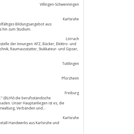
Villingen-Schwenningen
Karlsruhe
lfältiges Bildungsangebot aus:
ng bis hin zum Studium.
Lörrach
en: KFZ, Bäcker, Elektro- und
Tuttlingen
Pforzheim
Freiburg
.“ (BLHV) die berufsständische
Interessen unserer Mitglieder zu bündeln und erfolgreich gegenüber Politik, Verwaltung, Verbänden und...
Karlsruhe
Metall-Handwerks aus Karlsruhe und