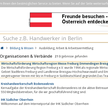
Ihnen den bestmöglichen Service zu bieten. Wenn Sie auf der Seite weitersurf
Bildung & Wissen
Ausbildung, Arbeit & Arbeitsvermittlung
Organisationen & Verbände
21
Ergebnisse gefunden
Wirtschaftsförderung Wirtschaftsregion Messe Freiburg Emmendingen Brei
Die Wirtschaftsförderung Region Freiburg e.V. wurde 1994 als regionale Wirts
Gebiet Stadtkreis Freiburg und Landkreise Breisgau-Hochschwarzwald und E
eingetragener Verein mit Sitz in Freiburg in Süddeutschland gegründet.Das T
Wirtschaftsförderung Region Freiburg hat ein offenes Ohr...
Kreishandwerkerschaft Bodenseekreis
Kernaufgabe der Kreishandwerkerschaft Bodenseekreis ist die aktive Betreuu
550 Mitgliedsbetrieben, für die wir geschäftsführend tätig sind.
IHK Südlicher Oberrhein
Willkommen auf dem Internetportal der IHK Südlicher Oberrhein