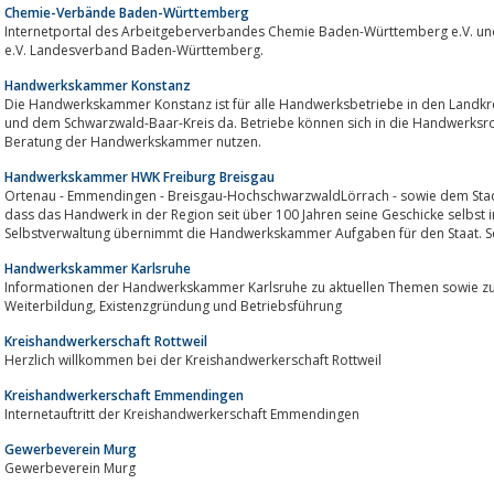
Chemie-Verbände Baden-Württemberg
Internetportal des Arbeitgeberverbandes Chemie Baden-Württemberg e.V. un
e.V. Landesverband Baden-Württemberg.
Handwerkskammer Konstanz
Die Handwerkskammer Konstanz ist für alle Handwerksbetriebe in den Landkreisen Konstanz, Rottweil, 
und dem Schwarzwald-Baar-Kreis da. Betriebe können sich in die Handwerksroll
Beratung der Handwerkskammer nutzen.
Handwerkskammer HWK Freiburg Breisgau
Ortenau - Emmendingen - Breisgau-HochschwarzwaldLörrach - sowie dem Stadtkreis Freiburg---Selbstverwaltung bedeutet,
dass das Handwerk in der Region seit über 100 Jahren seine Geschicke selbst i
Selbstverwaltung übernimmt die Handwerkskammer Aufgaben für den Staat. Se
Handwerkskammer Karlsruhe
Informationen der Handwerkskammer Karlsruhe zu aktuellen Themen sowie zu den Th
Weiterbildung, Existenzgründung und Betriebsführung
Kreishandwerkerschaft Rottweil
Herzlich willkommen bei der Kreishandwerkerschaft Rottweil
Kreishandwerkerschaft Emmendingen
Internetauftritt der Kreishandwerkerschaft Emmendingen
Gewerbeverein Murg
Gewerbeverein Murg