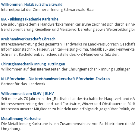
Willkommen: Holzbau Schwarzwald
Internetportal der Zimmerer-Innung Schwarzwald-Baar
BIA - Bildungsakademie Karlsruhe
Die Bildungsakademie Handwerkskammer Karlsruhe zeichnet sich durch ein vie
Berufsorientierung, Gesellen- und Meistervorbereitung sowie Weiterbildu
Kreishandwerkerschaft Lörrach
Interessenvertretung des gesamten Handwerks im Landkreis Lörrach.Geschäfsstelle der Innung
Informationstechnik, Friseur, Sanitär-Heizung-Klima, Metallbau- und Feinwerktechnik, Raumausstatter, Stukkateur- und Gipser,
Schreiner, Kachelofenbau. Schiedsstelle des KFZ-Handwerks. Sitz der...
Chirurgiemechanik Innung Tuttlingen
Willkommen auf den Internetseiten der Chirurgiemechanik Innung Tuttlingen
KH-Pforzheim - Die Kreishandwerkerschaft Pforzheim-Enzkreis
Partner für das Handwerk
Willkommen beim BLHV | BLHV
Seit mehr als 70 Jahren ist der „Badische Landwirtschaftliche Hauptverband e.V
Interessenvertretung der Land- und Forstwirte, Winzer und Obstbauern in Südbaden. Unser Hauptanliegen ist es, die
Metallinnung Karlsruhe
Die Metall-Innung Karlsruhe ist ein Zusammenschluss von Fachbetrieben des 
Umgebung.