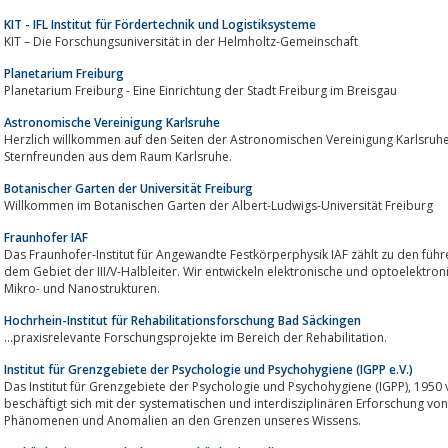
KIT - IFL Institut für Fördertechnik und Logistiksysteme
KIT – Die Forschungsuniversität in der Helmholtz-Gemeinschaft
Planetarium Freiburg
Planetarium Freiburg - Eine Einrichtung der Stadt Freiburg im Breisgau
Astronomische Vereinigung Karlsruhe
Herzlich willkommen auf den Seiten der Astronomischen Vereinigung Karlsruh
Sternfreunden aus dem Raum Karlsruhe.
Botanischer Garten der Universität Freiburg
Willkommen im Botanischen Garten der Albert-Ludwigs-Universität Freiburg
Fraunhofer IAF
Das Fraunhofer-Institut für Angewandte Festkörperphysik IAF zählt zu den füh
dem Gebiet der III/V-Halbleiter. Wir entwickeln elektronische und optoelektro
Mikro- und Nanostrukturen.
Hochrhein-Institut für Rehabilitationsforschung Bad Säckingen
...praxisrelevante Forschungsprojekte im Bereich der Rehabilitation.
Institut für Grenzgebiete der Psychologie und Psychohygiene (IGPP e.V.)
Das Institut für Grenzgebiete der Psychologie und Psychohygiene (IGPP), 1950 von Prof. Dr. Hans Bender gegründet,
beschäftigt sich mit der systematischen und interdisziplinären Erforschung v
Phänomenen und Anomalien an den Grenzen unseres Wissens.