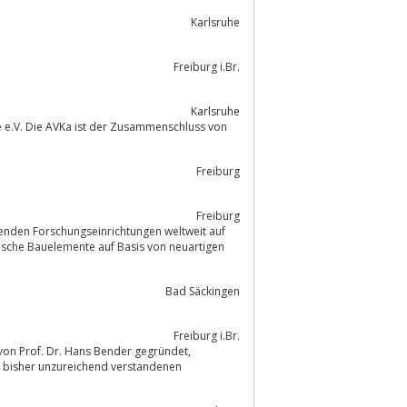
Karlsruhe
Freiburg i.Br.
Karlsruhe
e e.V. Die AVKa ist der Zusammenschluss von
Freiburg
Freiburg
renden Forschungseinrichtungen weltweit auf
nische Bauelemente auf Basis von neuartigen
Bad Säckingen
Freiburg i.Br.
on bisher unzureichend verstandenen