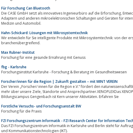
Für Forschung Can Bluetooth
Die CASE GmbH setzt als innovatives Ingenieurbüro auf die Erforschung, Entwicklung und Produktion von Can Bluetooth
Adaptern und anderen mikroelektronischen Schaltungen und Geräten für inter
Medizin und Automobil.
Hahn-Schickard: Lösungen mit Mikrosystemtechnik
Wir entwickeln für Sie intelligente Produkte mit Mikrosystemtechnik: von der ers
branchenübergreifend.
Max Rubner-Institut
Forschung für eine gesunde Ernährung mit Genuss
fbg - Karlsruhe
Forschungsinstitut Karlsruhe - Forschung & Beratung im Gesundheitswesen
Forscher/innen für die Region | Zukunft gestalten – mit MINT VEREIN
Der Verein „Forscher/ innen für die Region e.V.“ fördert den naturwissenschaft
mehr über unsere Ziele, Standorte und Ansprechpartner.XENOPLEXDas XENOPLEX Schülerforschungszentrum am
Bildungscampus Gengenbach ist Kern unserer Aktivitäten. Erfahren Sie
Forstliche Versuchs- und Forschungsanstalt BW
Forschung für die Praxis
FZI Forschungszentrum Informatik - FZI Research Center for Information Te
Das FZI Forschungszentrum Informatik in Karlsruhe und Berlin steht für Auftr
und Kommunikationstechnologien (IKT).