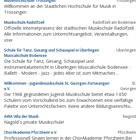
Musikhochschule Trossingen
Trossingen
Willkommen an der Staatlichen Hochschule für Musik in
Trossingen
Musikschule Radolfzell
Radolfzell am Bodensee
Offizielle Internetpräsenz der städtischen Musikschule Radolfzell.
Alle Informationen zum Unterrichtsangebot, Veranstaltungen,
usw.
Schule für Tanz, Gesang und Schauspiel in Überlingen
Überlingen
Musicalschule Bodensee
Die Schule für Tanz, Gesang, Schauspiel und
Instrumentalunterricht in Überlingen Musicalschule Bodensee -
Ballett - Modern - Jazz - Jedes Alter ist zum Mitmachen
willkommen.
Willkommen - Jugendmusikschule St. Georgen-Furtwangen
St.
e.V.
Georgen
Die 1968 gegründeten Jugend-Musikschule bietet etwa 1.650
Schülern vom Vorschulkind bis zum Erwachsenen eine vielfältige
Palette von Unterrichtsfächern. Keine andere Bildungseinrichtung
betreut Kinder und Jugendliche über so einen langen
AWA Villa der Musik
Nagold
Lebensabschnitt. Die Musikalische oder Instrumentale
Nagold´s private Musikschule!
Früherziehung ermöglicht den Kindern...
ChorAkademie Pforzheim e.V.
Pforzheim
Professionell Singen lernen in der ChorAkademie Pforzheim.Bei