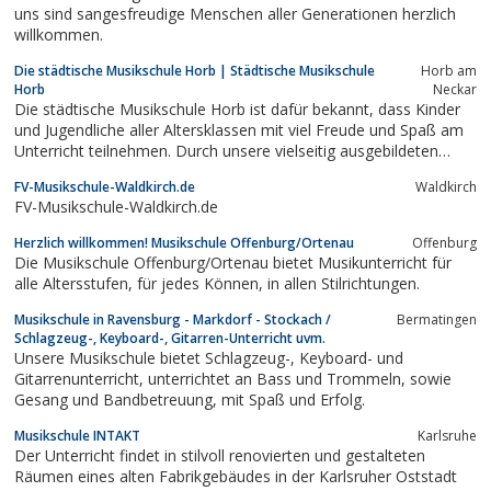
uns sind sangesfreudige Menschen aller Generationen herzlich
willkommen.
Die städtische Musikschule Horb | Städtische Musikschule
Horb am
Horb
Neckar
Die städtische Musikschule Horb ist dafür bekannt, dass Kinder
und Jugendliche aller Altersklassen mit viel Freude und Spaß am
Unterricht teilnehmen. Durch unsere vielseitig ausgebildeten
Lehrer gibt es eine große Auswahl an Instrumenten.
FV-Musikschule-Waldkirch.de
Waldkirch
FV-Musikschule-Waldkirch.de
Herzlich willkommen! Musikschule Offenburg/Ortenau
Offenburg
Die Musikschule Offenburg/Ortenau bietet Musikunterricht für
alle Altersstufen, für jedes Können, in allen Stilrichtungen.
Musikschule in Ravensburg - Markdorf - Stockach /
Bermatingen
Schlagzeug-, Keyboard-, Gitarren-Unterricht uvm.
Unsere Musikschule bietet Schlagzeug-, Keyboard- und
Gitarrenunterricht, unterrichtet an Bass und Trommeln, sowie
Gesang und Bandbetreuung, mit Spaß und Erfolg.
Musikschule INTAKT
Karlsruhe
Der Unterricht findet in stilvoll renovierten und gestalteten
Räumen eines alten Fabrikgebäudes in der Karlsruher Oststadt