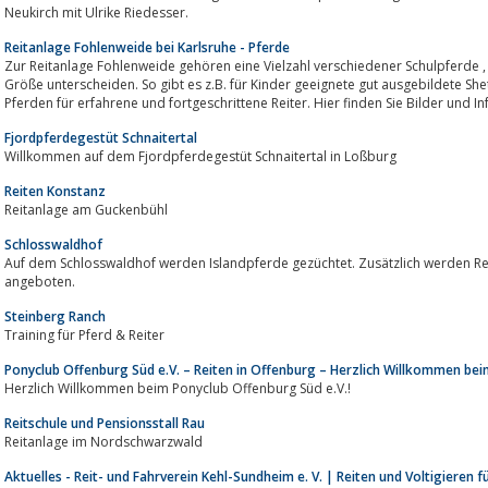
Neukirch mit Ulrike Riedesser.
Reitanlage Fohlenweide bei Karlsruhe - Pferde
Zur Reitanlage Fohlenweide gehören eine Vielzahl verschiedener Schulpferde , die sich durch Ihre Pferderasse und ihre
Größe unterscheiden. So gibt es z.B. für Kinder geeignete gut ausgebildete S
Pferden für erfahrene und fortgeschrittene Reiter. Hier finden Sie Bilder und In
Fjordpferdegestüt Schnaitertal
Willkommen auf dem Fjordpferdegestüt Schnaitertal in Loßburg
Reiten Konstanz
Reitanlage am Guckenbühl
Schlosswaldhof
Auf dem Schlosswaldhof werden Islandpferde gezüchtet. Zusätzlich werden R
angeboten.
Steinberg Ranch
Training für Pferd & Reiter
Ponyclub Offenburg Süd e.V. – Reiten in Offenburg – Herzlich Willkommen bei
Herzlich Willkommen beim Ponyclub Offenburg Süd e.V.!
Reitschule und Pensionsstall Rau
Reitanlage im Nordschwarzwald
Aktuelles - Reit- und Fahrverein Kehl-Sundheim e. V. | Reiten und Voltigieren 