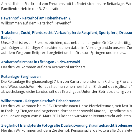
Am südlichen Stadtrand von Freudenstadt befindet sich unsere Reitanlage. Wir 
Familienbetrieb in der 3. Generation.
Hewenhof – Reiterhof am Hohenhewen 2
Willkommen auf dem Reiterhof Hewenhof!
Trakehner, Zucht, Pferdezucht, Verkaufspferde,Reitpferd, Sportpferd, Dressur,
Baden,
Unser Ziel ist es ein Pferd zu züchten, das neben einer guten Größe leichtrittig, intelligent und leistungsbereit ist. Ein
gutmütiger anständiger Charakter stehen dabei im Vordergrund.In unserer Zu
auf dem Weg zum Reitpferd begleitet und in Dressur, Springen und in der...
Araberhof Kirchner in Löffingen - Schwarzwald
Herzlich Willkommen auf dem Araberhof Kirchner!
Reitanlage-Berghausen
Die Reitanlage Berghausenliegt 7 km von Karlsruhe entfernt in Richtung Pforz
und Wöschbach.Vom Hof aus hat man einen herrlichen Blick auf das idyllische
abwechslungsreiche Landschaft des Kraichgaus.Unter der Betriebsleitung von Fr
Willkommen - Reitgemeinschaft Eichenbrunnen
Herzlich Willkommen beim PSV Eichenbrunnen Liebe Pferdefreunde, seit fast 30 Jahren leben Pferde auf dem Eichenbrunnen
in Freiburg Tiengen und begeistern dort seither sowohl Kinder, Jugendliche als auch Erwachsene. Aktuelles aus dem PSV Seit
den Lockerungen vom 8. März 2021 können wir wieder Reitunterricht anbieten. A
Zieglerhof Islandpferde Fotografie Dualakitvierung Braunviehzucht Bodensee
Herzlich Willkommen auf dem Zieglerhof. Pensionspferde Fotografie Dualakitvierung