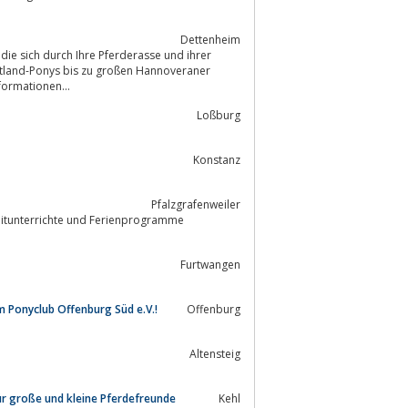
Dettenheim
r
hetland-Ponys bis zu großen Hannoveraner
formationen...
Loßburg
Konstanz
Pfalzgrafenweiler
eitunterrichte und Ferienprogramme
Furtwangen
m Ponyclub Offenburg Süd e.V.!
Offenburg
Altensteig
für große und kleine Pferdefreunde
Kehl