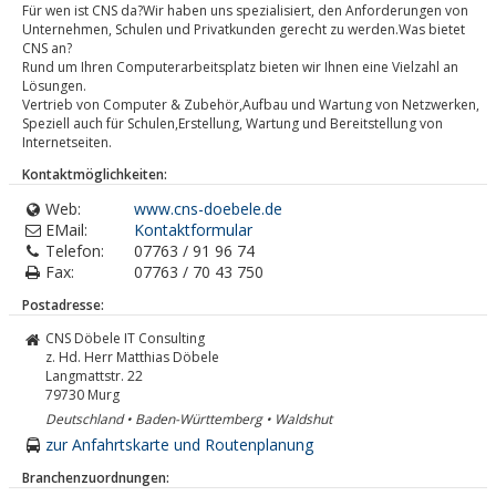
Für wen ist CNS da?Wir haben uns spezialisiert, den Anforderungen von
Unternehmen, Schulen und Privatkunden gerecht zu werden.Was bietet
CNS an?
Rund um Ihren Computerarbeitsplatz bieten wir Ihnen eine Vielzahl an
Lösungen.
Vertrieb von Computer & Zubehör,Aufbau und Wartung von Netzwerken,
Speziell auch für Schulen,Erstellung, Wartung und Bereitstellung von
Internetseiten.
Kontaktmöglichkeiten:
Web:
www.cns-doebele.de
EMail:
Kontaktformular
Telefon:
07763 / 91 96 74
Fax:
07763 / 70 43 750
Postadresse:
CNS Döbele IT Consulting
z. Hd. Herr Matthias Döbele
Langmattstr. 22
79730
Murg
Deutschland • Baden-Württemberg • Waldshut
zur Anfahrtskarte und Routenplanung
Branchenzuordnungen: