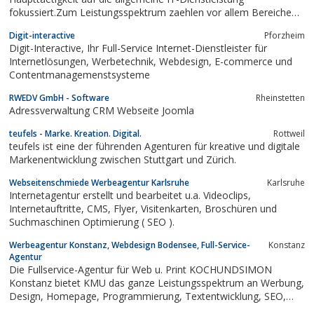
fokussiert.Zum Leistungsspektrum zaehlen vor allem Bereiche
wie Webprogrammierung, Typo3 Webseiten,
Digit-interactive
Pforzheim
Suchmaschinenoptimierung, Suchmaschinenmarketing, PC
Digit-Interactive, Ihr Full-Service Internet-Dienstleister für
Support und Notdienst (Installation/Konfiguration),...
Internetlösungen, Werbetechnik, Webdesign, E-commerce und
Contentmanagemenstsysteme
RWEDV GmbH - Software
Rheinstetten
Adressverwaltung CRM Webseite Joomla
teufels - Marke. Kreation. Digital.
Rottweil
teufels ist eine der führenden Agenturen für kreative und digitale
Markenentwicklung zwischen Stuttgart und Zürich.
Webseitenschmiede Werbeagentur Karlsruhe
Karlsruhe
Internetagentur erstellt und bearbeitet u.a. Videoclips,
Internetauftritte, CMS, Flyer, Visitenkarten, Broschüren und
Suchmaschinen Optimierung ( SEO ).
Werbeagentur Konstanz, Webdesign Bodensee, Full-Service-
Konstanz
Agentur
Die Fullservice-Agentur für Web u. Print KOCHUNDSIMON
Konstanz bietet KMU das ganze Leistungsspektrum an Werbung,
Design, Homepage, Programmierung, Textentwicklung, SEO,
Fotografie