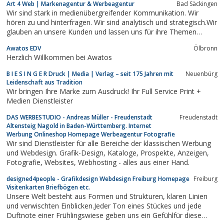
Art 4 Web | Markenagentur & Werbeagentur
Bad Säckingen
Wir sind stark in medienübergreifender Kommunikation. Wir
hören zu und hinterfragen. Wir sind analytisch und strategisch.Wir
glauben an unsere Kunden und lassen uns für ihre Themen
begeistern. Wir glauben dass jedes Unternehmen und jedes
Awatos EDV
Ölbronn
Produkt das Potential hat zu einer echten Marke zu
Herzlich Willkommen bei Awatos
werden.Deshalb wollen wir verstehen um...
B I E S I N G E R Druck | Media | Verlag – seit 175 Jahren mit
Neuenbürg
Leidenschaft aus Tradition
Wir bringen Ihre Marke zum Ausdruck! Ihr Full Service Print +
Medien Dienstleister
DAS WERBESTUDIO - Andreas Müller - Freudenstadt
Freudenstadt
Altensteig Nagold in Baden-Württemberg. Internet
Werbung Onlineshop Homepage Werbeagentur Fotografie
Wir sind Dienstleister für alle Bereiche der klassischen Werbung
und Webdesign. Grafik-Design, Kataloge, Prospekte, Anzeigen,
Fotografie, Websites, Webhosting - alles aus einer Hand.
designed4people - Grafikdesign Webdesign Freiburg Homepage
Freiburg
Visitenkarten Briefbögen etc.
Unsere Welt besteht aus Formen und Strukturen, klaren Linien
und verwischten Einblicken.Jeder Ton eines Stückes und jede
Duftnote einer Frühlingswiese geben uns ein Gefühlfür diese