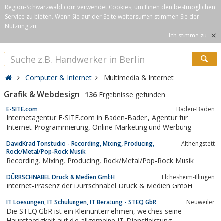
Region-Schwarzwald.com verwendet Cookies, um Ihnen den bestmöglichen
Service zu bieten. Wenn Sie auf der Seite weitersurfen stimmen Sie der
Nutzung zu.
×
Ich stimme zu.
Computer & Internet
Multimedia & Internet
Grafik & Webdesign
136
Ergebnisse gefunden
E-SITE.com
Baden-Baden
Internetagentur E-SITE.com in Baden-Baden, Agentur für
Internet-Programmierung, Online-Marketing und Werbung
DavidKrad Tonstudio - Recording, Mixing, Producing,
Althengstett
Rock/Metal/Pop-Rock Musik
Recording, Mixing, Producing, Rock/Metal/Pop-Rock Musik
DÜRRSCHNABEL Druck & Medien GmbH
Elchesheim-Illingen
Internet-Präsenz der Dürrschnabel Druck & Medien GmbH
IT Loesungen, IT Schulungen, IT Beratung - STEQ GbR
Neuweiler
Die STEQ GbR ist ein Kleinunternehmen, welches seine
Haupttaetigkeit auf die allgemeine IT-Dienstleistung