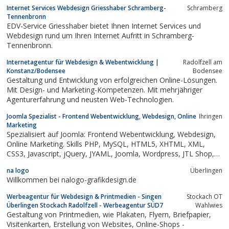
Welt, jedoch nur die ungewöhnlichen und schönen hinterlassen
Internet Services Webdesign Griesshaber Schramberg-
Schramberg
auch einen Eindruck,der bleibt. So sehen wir auch...
Tennenbronn
EDV-Service Griesshaber bietet Ihnen Internet Services und
Webdesign rund um Ihren Internet Aufritt in Schramberg-
Tennenbronn.
Internetagentur für Webdesign & Webentwicklung |
Radolfzell am
Konstanz/Bodensee
Bodensee
Gestaltung und Entwicklung von erfolgreichen Online-Lösungen.
Mit Design- und Marketing-Kompetenzen. Mit mehrjähriger
Agenturerfahrung und neusten Web-Technologien.
Joomla Spezialist - Frontend Webentwicklung, Webdesign, Online
Ihringen
Marketing
Spezialisiert auf Joomla: Frontend Webentwicklung, Webdesign,
Online Marketing. Skills PHP, MySQL, HTML5, XHTML, XML,
CSS3, Javascript, jQuery, JYAML, Joomla, Wordpress, JTL Shop,
JTL Wawi, XT:Commerce, Gambio, Magento, Webserver
na logo
Überlingen
Administration (Plesk, Confixx, IIS). Systemarchitektur,
Willkommen bei nalogo-grafikdesign.de
Administration, Template...
Werbeagentur für Webdesign & Printmedien - Singen
Stockach OT
Überlingen Stockach Radolfzell - Werbeagentur SÜD7
Wahlwies
Gestaltung von Printmedien, wie Plakaten, Flyern, Briefpapier,
Visitenkarten, Erstellung von Websites, Online-Shops -