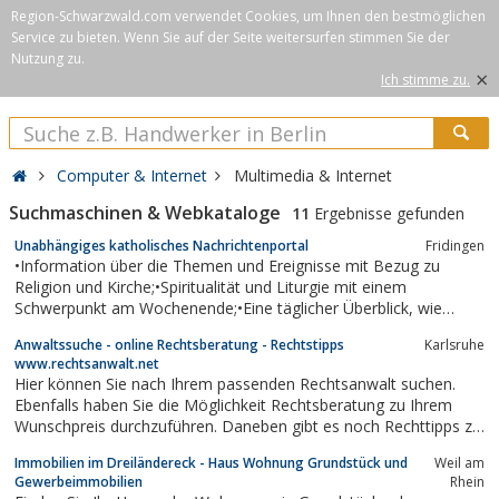
Region-Schwarzwald.com verwendet Cookies, um Ihnen den bestmöglichen
Service zu bieten. Wenn Sie auf der Seite weitersurfen stimmen Sie der
Nutzung zu.
×
Ich stimme zu.
Computer & Internet
Multimedia & Internet
Suchmaschinen & Webkataloge
11
Ergebnisse gefunden
Unabhängiges katholisches Nachrichtenportal
Fridingen
•Information über die Themen und Ereignisse mit Bezug zu
Religion und Kirche;•Spiritualität und Liturgie mit einem
Schwerpunkt am Wochenende;•Eine täglicher Überblick, wie
kirchliches Sprechen und Handeln in der Öffentlichkeit
Anwaltssuche - online Rechtsberatung - Rechtstipps
Karlsruhe
wahrgenommen wird;•Bistümern, Akademien,
www.rechtsanwalt.net
Bildungseinrichtungen, Orden und Medien einen...
Hier können Sie nach Ihrem passenden Rechtsanwalt suchen.
Ebenfalls haben Sie die Möglichkeit Rechtsberatung zu Ihrem
Wunschpreis durchzuführen. Daneben gibt es noch Rechttipps zu
den verschiedensten Rechtsthemen.
Immobilien im Dreiländereck - Haus Wohnung Grundstück und
Weil am
Gewerbeimmobilien
Rhein