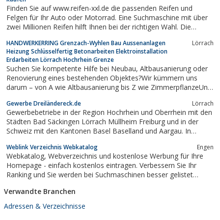
Webseite. Einfach die Kategorie...
Finden Sie auf www.reifen-xxl.de die passenden Reifen und
Felgen für Ihr Auto oder Motorrad. Eine Suchmaschine mit über
zwei Millionen Reifen hilft Ihnen bei der richtigen Wahl. Die
Lieferung erfolgt anschließend direkt an Sie. Nach Absprache
HANDWERKERRING Grenzach-Wyhlen Bau Aussenanlagen
Lörrach
können die Reifen aber auch am Auto montiert werden.
Heizung Schlüsselfertig Betonarbeiten Elektroinstallation
Erdarbeiten Lörrach Hochrhein Grenze
Suchen Sie kompetente Hilfe bei Neubau, Altbausanierung oder
Renovierung eines bestehenden Objektes?Wir kümmern uns
darum – von A wie Altbausanierung bis Z wie ZimmerpflanzeUnd
haben für jede Aufgabe den richtigen Spezialisten!Vom Keller bis
Gewerbe Dreiländereck.de
Lörrach
zum Dach, vom Innenausbau bis zu den Außenanlagen,
Gewerbebetriebe in der Region Hochrhein und Oberrhein mit den
profitieren Sie von der...
Städten Bad Säckingen Lörrach Müllheim Freiburg und in der
Schweiz mit den Kantonen Basel Baselland und Aargau. In
Frankreich Südelsass mit den Städten Colmar Mulhouse und
Weblink Verzeichnis Webkatalog
Engen
AltkirchAuf das Verzeichnis besteht 24 Stunden am Tag
Webkatalog, Webverzeichnis und kostenlose Werbung für Ihre
Zugriff.Die Visitenkarten werden in...
Homepage - einfach kostenlos eintragen. Verbessern Sie Ihr
Ranking und Sie werden bei Suchmaschinen besser gelistet
werden. Egal ob Sie für Ihren Onlineshop werben möchten oder
Verwandte Branchen
Ihre Firma, alle Firmen können sich eintragen.
Adressen & Verzeichnisse