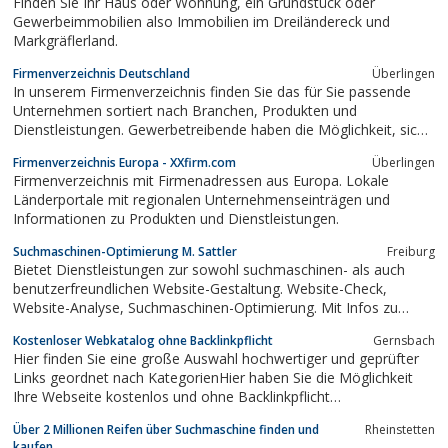
Finden Sie Ihr Haus oder Wohnung, ein Grundstück oder
Gewerbeimmobilien also Immobilien im Dreiländereck und
Markgräflerland.
Firmenverzeichnis Deutschland
Überlingen
In unserem Firmenverzeichnis finden Sie das für Sie passende
Unternehmen sortiert nach Branchen, Produkten und
Dienstleistungen. Gewerbetreibende haben die Möglichkeit, sich
kostenlos anzumelden.
Firmenverzeichnis Europa - XXfirm.com
Überlingen
Firmenverzeichnis mit Firmenadressen aus Europa. Lokale
Länderportale mit regionalen Unternehmenseinträgen und
Informationen zu Produkten und Dienstleistungen.
Suchmaschinen-Optimierung M. Sattler
Freiburg
Bietet Dienstleistungen zur sowohl suchmaschinen- als auch
benutzerfreundlichen Website-Gestaltung. Website-Check,
Website-Analyse, Suchmaschinen-Optimierung. Mit Infos zu
Benutzerfreundlichkeit, Google, Pagerank und weiteren Aspekten
Kostenloser Webkatalog ohne Backlinkpflicht
Gernsbach
der Optimierung.
Hier finden Sie eine große Auswahl hochwertiger und geprüfter
Links geordnet nach KategorienHier haben Sie die Möglichkeit
Ihre Webseite kostenlos und ohne Backlinkpflicht
einzutragen.Der Katalog befasst sich auf alles was mit Grüner
Über 2 Millionen Reifen über Suchmaschine finden und
Rheinstetten
Lebenseinstellung zu tun hat. Aber eintragen kann sich jede
kaufen