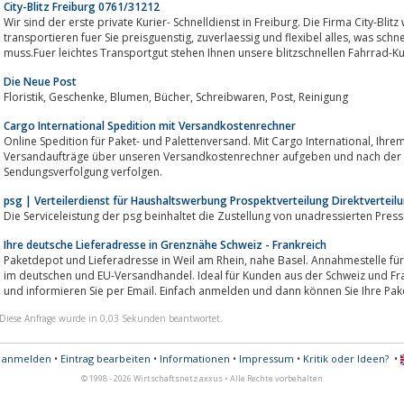
City-Blitz Freiburg 0761/31212
Wir sind der erste private Kurier- Schnelldienst in Freiburg. Die Firma City-Bli
transportieren fuer Sie preisguenstig, zuverlaessig und flexibel alles, was schnellstens von A nach B gebracht werden
muss.Fuer leichtes Transportgut stehen Ihnen unsere blitzschnellen Fahrrad-Kur
Die Neue Post
Floristik, Geschenke, Blumen, Bücher, Schreibwaren, Post, Reinigung
Cargo International Spedition mit Versandkostenrechner
Online Spedition für Paket- und Palettenversand. Mit Cargo International, Ihrem Paketdienst, können Sie bequem
Versandaufträge über unseren Versandkostenrechner aufgeben und nach der 
Sendungsverfolgung verfolgen.
psg | Verteilerdienst für Haushaltswerbung Prospektverteilung Direktverteil
Ihre deutsche Lieferadresse in Grenznähe Schweiz - Frankreich
Paketdepot und Lieferadresse in Weil am Rhein, nahe Basel. Annahmestelle für Ihre Pakete, Briefe und Online-Bestellungen
im deutschen und EU-Versandhandel. Ideal für Kunden aus der Schweiz und Fr
und informieren Sie per Email. Einfach anmelden und dann können Sie Ihre Pake
Diese Anfrage wurde in 0,03 Sekunden beantwortet.
s anmelden
•
Eintrag bearbeiten
•
Informationen
•
Impressum
•
Kritik oder Ideen?
•
© 1998 - 2026 Wirtschaftsnetz axxus • Alle Rechte vorbehalten