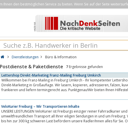
Ihnen den bestmöglichen Service zu bieten. Wenn Sie auf der Seite weitersurf
Dienstleistungen
Büro & Information
Postdienste & Paketdienste
7
Ergebnisse gefunden
Lettershop Direkt-Marketing Franz-Mailing Freiburg Umkirch
Willkommen bei Franz-Mailing in Freiburg Umkirch - Ihr kompetenter Lettersho
Direkt-Marketing in Großauflage. Wir lasern, kopieren, adressieren, falzen, kuvertieren, stellen zusammen,
frankieren und liefern termingerecht aus. Punktgenau!Wir bieten Ihnen Hilfest
Mailings...
VeloKurier Freiburg – Wir Transportieren Inhalte
UNSERE LEISTUNGEN VeloKurier ist Freiburgs einziger reiner Fahrradkurier und
umweltfreundlichen Transport all Ihrer eiligen Sendungen in und um Freiburg
bis hin zur 300 kg schweren Last befördern unsere Radler/Innen alles für Sie.