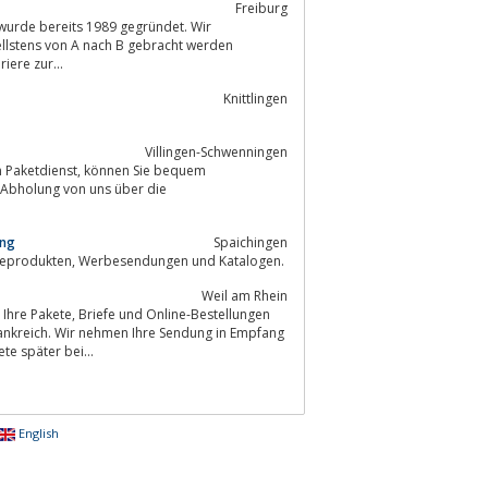
Freiburg
tz wurde bereits 1989 gegründet. Wir
iere zur...
Knittlingen
Villingen-Schwenningen
Abholung von uns über die
ung
Spaichingen
Die Serviceleistung der psg beinhaltet die Zustellung von unadressierten Presseprodukten, Werbesendungen und Katalogen.
Weil am Rhein
ankreich. Wir nehmen Ihre Sendung in Empfang
te später bei...
English