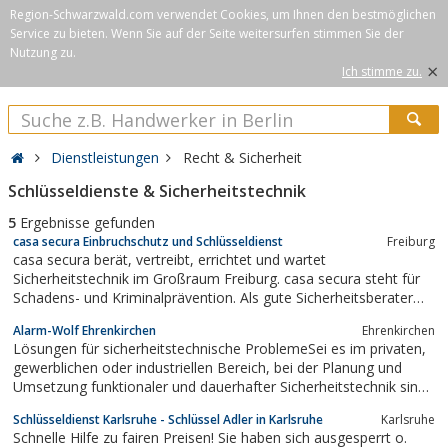
Region-Schwarzwald.com verwendet Cookies, um Ihnen den bestmöglichen
Service zu bieten. Wenn Sie auf der Seite weitersurfen stimmen Sie der
Nutzung zu.
×
Ich stimme zu.
Dienstleistungen
Recht & Sicherheit
Schlüsseldienste & Sicherheitstechnik
5
Ergebnisse gefunden
casa secura Einbruchschutz und Schlüsseldienst
Freiburg
casa secura berät, vertreibt, errichtet und wartet
Sicherheitstechnik im Großraum Freiburg. casa secura steht für
Schadens- und Kriminalprävention. Als gute Sicherheitsberater
sind wir professionelle Einbrecher, darum bieten wir auch einen
Alarm-Wolf Ehrenkirchen
Ehrenkirchen
24 h Schlüsseldienst / Aufsperrdienst. Unser angebot an
Lösungen für sicherheitstechnische ProblemeSei es im privaten,
Sicherheitstechnik ist das beste...
gewerblichen oder industriellen Bereich, bei der Planung und
Umsetzung funktionaler und dauerhafter Sicherheitstechnik sind
Fachleute gefragt, die nicht nur individuell planen können,
Schlüsseldienst Karlsruhe - Schlüssel Adler in Karlsruhe
Karlsruhe
sondern auch rationell und wirtschaftlich arbeiten.Das
Schnelle Hilfe zu fairen Preisen! Sie haben sich ausgesperrt o.
Unternehmen Alarm-Wolf,...