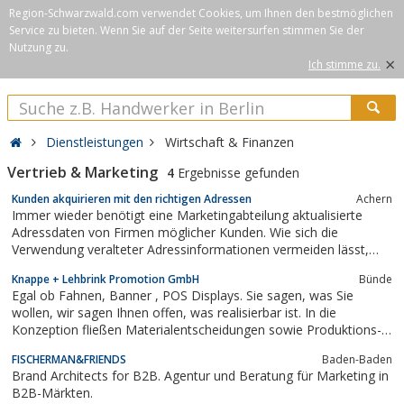
Region-Schwarzwald.com verwendet Cookies, um Ihnen den bestmöglichen
Service zu bieten. Wenn Sie auf der Seite weitersurfen stimmen Sie der
Nutzung zu.
×
Ich stimme zu.
Dienstleistungen
Wirtschaft & Finanzen
Vertrieb & Marketing
4
Ergebnisse gefunden
Kunden akquirieren mit den richtigen Adressen
Achern
Immer wieder benötigt eine Marketingabteilung aktualisierte
Adressdaten von Firmen möglicher Kunden. Wie sich die
Verwendung veralteter Adressinformationen vermeiden lässt,
erfährt man über die spezialisierte Internetplattform b2b-
Knappe + Lehbrink Promotion GmbH
Bünde
adressen-kaufen.de.
Egal ob Fahnen, Banner , POS Displays. Sie sagen, was Sie
wollen, wir sagen Ihnen offen, was realisierbar ist. In die
Konzeption fließen Materialentscheidungen sowie Produktions-
und Verarbeitungseigenschaften als wichtige Kriterien der
FISCHERMAN&FRIENDS
Baden-Baden
Preisgestaltung ein. Vor einer aufwändigen Bemusterung treten
Brand Architects for B2B. Agentur und Beratung für Marketing in
unsere Entwickler und Designer...
B2B-Märkten.