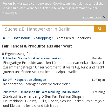
Region-Schwarzwald.com verwendet Cookies, um Ihnen den bestmöglichen
Service zu bieten. Wenn Sie auf der Seite weitersurfen stimmen Sie der
Nutzung zu.
×
Ich stimme zu.
Einzelhandel & Shopping
Adressen & Locations
Fair Handel & Produkte aus aller Welt
8
Ergebnisse gefunden
Entdecken Sie die Schätze Lateinamerikas!
Konstanz
Einzigartige Produkte aus allen Ländern Lateinamerikas, liebevoll
zusammengetragen.Unser Sortiment ist vielfältig, bunt und riecht
gut!Bei uns finden Sie Textilien aus Alpakawolle,
Damenoberbekleidung, Bikinis & Badeanzüge, Kinderbekleidung,
Kolöff | Kooperation Löffingen
Löffingen
Alpakawolle zum Selberstricken, Taschen, Panama-Hüte,
Kooperation Löffinger Gewerbetreibernder
handbestickte Gürtel,...
Zündstoff - Onlineshop für Faire Kleidung und Bio Mode
Freiburg
Zündstoff ist einer der größten Fair Fashion Shops in
Deutschland. T-Shirts, Pullis, Hosen, Schuhe, Jacken, R&ouml;cke
und Kleider - alles bio und fair trade