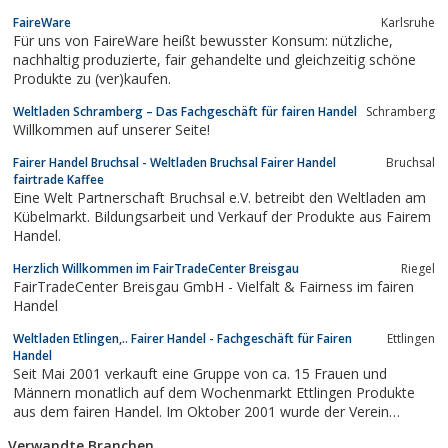
FaireWare
Karlsruhe
Für uns von FaireWare heißt bewusster Konsum: nützliche,
nachhaltig produzierte, fair gehandelte und gleichzeitig schöne
Produkte zu (ver)kaufen.
Weltladen Schramberg – Das Fachgeschäft für fairen Handel
Schramberg
Willkommen auf unserer Seite!
Fairer Handel Bruchsal - Weltladen Bruchsal Fairer Handel
Bruchsal
fairtrade Kaffee
Eine Welt Partnerschaft Bruchsal e.V. betreibt den Weltladen am
Kübelmarkt. Bildungsarbeit und Verkauf der Produkte aus Fairem
Handel.
Herzlich Willkommen im FairTradeCenter Breisgau
Riegel
FairTradeCenter Breisgau GmbH - Vielfalt & Fairness im fairen
Handel
Weltladen Etlingen,.. Fairer Handel - Fachgeschäft für Fairen
Ettlingen
Handel
Seit Mai 2001 verkauft eine Gruppe von ca. 15 Frauen und
Männern monatlich auf dem Wochenmarkt Ettlingen Produkte
aus dem fairen Handel. Im Oktober 2001 wurde der Verein
"Partnerschaft Eine Welt Ettlingen e.V." gegründet, der im
Verwandte Branchen