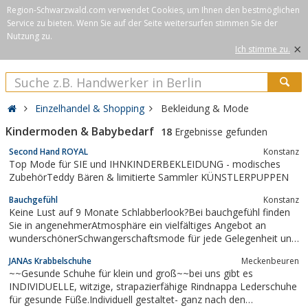
Region-Schwarzwald.com verwendet Cookies, um Ihnen den bestmöglichen
Service zu bieten. Wenn Sie auf der Seite weitersurfen stimmen Sie der
Nutzung zu.
×
Ich stimme zu.
Einzelhandel & Shopping
Bekleidung & Mode
Kindermoden & Babybedarf
18
Ergebnisse gefunden
Second Hand ROYAL
Konstanz
Top Mode für SIE und IHNKINDERBEKLEIDUNG - modisches
ZubehörTeddy Bären & limitierte Sammler KÜNSTLERPUPPEN
Bauchgefühl
Konstanz
Keine Lust auf 9 Monate Schlabberlook?Bei bauchgefühl finden
Sie in angenehmerAtmosphäre ein vielfältiges Angebot an
wunderschönerSchwangerschaftsmode für jede Gelegenheit und
jeden Typ.Neben einer großen Auswahl an
JANAs Krabbelschuhe
Meckenbeuren
internationalenMarken bieten wir Ihnen auch sonst einiges, was
~~Gesunde Schuhe für klein und groß~~bei uns gibt es
dieSchwangerschaft und Stillzeit...
INDIVIDUELLE, witzige, strapazierfähige Rindnappa Lederschuhe
für gesunde Füße.Individuell gestaltet- ganz nach den