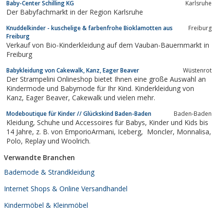
Baby-Center Schilling KG
Karlsruhe
überzeugen.
Der Babyfachmarkt in der Region Karlsruhe
Knuddelkinder - kuschelige & farbenfrohe Bioklamotten aus
Freiburg
Freiburg
Verkauf von Bio-Kinderkleidung auf dem Vauban-Bauernmarkt in
Freiburg
Babykleidung von Cakewalk, Kanz, Eager Beaver
Wüstenrot
Der Strampelini Onlineshop bietet Ihnen eine große Auswahl an
Kindermode und Babymode für Ihr Kind. Kinderkleidung von
Kanz, Eager Beaver, Cakewalk und vielen mehr.
Modeboutique für Kinder // Glückskind Baden-Baden
Baden-Baden
Kleidung, Schuhe und Accessoires für Babys, Kinder und Kids bis
14 Jahre, z. B. von EmporioArmani, Iceberg, Moncler, Monnalisa,
Polo, Replay und Woolrich.
Verwandte Branchen
Bademode & Strandkleidung
Internet Shops & Online Versandhandel
Kindermöbel & Kleinmöbel