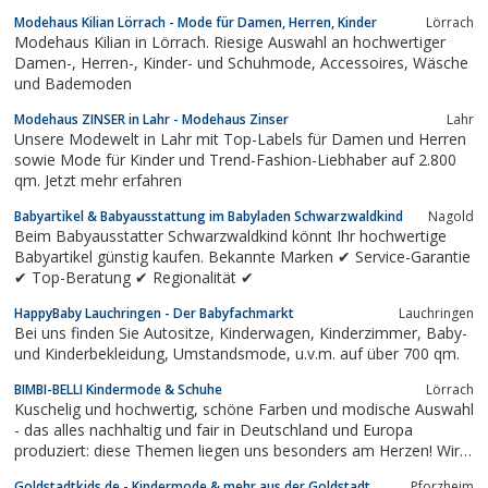
persönlichen Wünschen, Stabiler Halt bei den ersten
Modehaus Kilian Lörrach - Mode für Damen, Herren, Kinder
Lörrach
Schritten,rutschsicher durch angeraute Sohle,wie barfuß laufen –
Modehaus Kilian in Lörrach. Riesige Auswahl an hochwertiger
aber sicher geschützte...
Damen-, Herren-, Kinder- und Schuhmode, Accessoires, Wäsche
und Bademoden
Modehaus ZINSER in Lahr - Modehaus Zinser
Lahr
Unsere Modewelt in Lahr mit Top-Labels für Damen und Herren
sowie Mode für Kinder und Trend-Fashion-Liebhaber auf 2.800
qm. Jetzt mehr erfahren
Babyartikel & Babyausstattung im Babyladen Schwarzwaldkind
Nagold
Beim Babyausstatter Schwarzwaldkind könnt Ihr hochwertige
Babyartikel günstig kaufen. Bekannte Marken ✔ Service-Garantie
✔ Top-Beratung ✔ Regionalität ✔
HappyBaby Lauchringen - Der Babyfachmarkt
Lauchringen
Bei uns finden Sie Autositze, Kinderwagen, Kinderzimmer, Baby-
und Kinderbekleidung, Umstandsmode, u.v.m. auf über 700 qm.
BIMBI-BELLI Kindermode & Schuhe
Lörrach
Kuschelig und hochwertig, schöne Farben und modische Auswahl
- das alles nachhaltig und fair in Deutschland und Europa
produziert: diese Themen liegen uns besonders am Herzen! Wir
freuen uns, dass Sie zu uns gefunden haben und geben Ihnen
Goldstadtkids.de - Kindermode & mehr aus der Goldstadt
Pforzheim