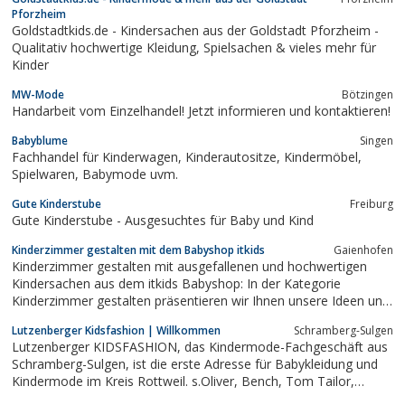
gerne einen kleinen Einblick in unser Geschäft und unsere
Pforzheim
Produkte im Laden.
Goldstadtkids.de - Kindersachen aus der Goldstadt Pforzheim -
Qualitativ hochwertige Kleidung, Spielsachen & vieles mehr für
Kinder
MW-Mode
Bötzingen
Handarbeit vom Einzelhandel! Jetzt informieren und kontaktieren!
Babyblume
Singen
Fachhandel für Kinderwagen, Kinderautositze, Kindermöbel,
Spielwaren, Babymode uvm.
Gute Kinderstube
Freiburg
Gute Kinderstube - Ausgesuchtes für Baby und Kind
Kinderzimmer gestalten mit dem Babyshop itkids
Gaienhofen
Kinderzimmer gestalten mit ausgefallenen und hochwertigen
Kindersachen aus dem itkids Babyshop: In der Kategorie
Kinderzimmer gestalten präsentieren wir Ihnen unsere Ideen und
Produkte rund ums Kinderzimmer gestalten, ergänzen und
Lutzenberger Kidsfashion | Willkommen
Schramberg-Sulgen
organisieren. Wählen Sie aus einer Vielzahl von wunderbaren und
Lutzenberger KIDSFASHION, das Kindermode-Fachgeschäft aus
liebevoll ausgewählten Dingen.
Schramberg-Sulgen, ist die erste Adresse für Babykleidung und
Kindermode im Kreis Rottweil. s.Oliver, Bench, Tom Tailor,
Garcia oder Desigual - starke Marken und kompetente Beratung