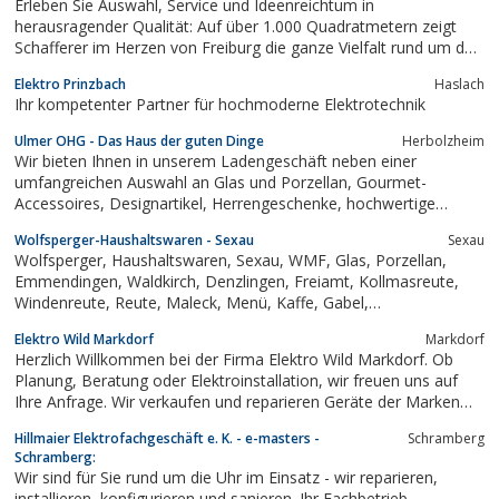
Erleben Sie Auswahl, Service und Ideenreichtum in
herausragender Qualität: Auf über 1.000 Quadratmetern zeigt
Schafferer im Herzen von Freiburg die ganze Vielfalt rund um das
Wohnen, Schenken und Genießen. Nehmen Sie sich Zeit für die
Elektro Prinzbach
Haslach
schönen Dinge des Lebens.
Ihr kompetenter Partner für hochmoderne Elektrotechnik
Ulmer OHG - Das Haus der guten Dinge
Herbolzheim
Wir bieten Ihnen in unserem Ladengeschäft neben einer
umfangreichen Auswahl an Glas und Porzellan, Gourmet-
Accessoires, Designartikel, Herrengeschenke, hochwertige
Elektrogeräte, Kaffee-Vollautomaten sowie eine erlesene
Wolfsperger-Haushaltswaren - Sexau
Sexau
Feinkostabteilung mit Gewürzen, Weinen, Schokoladen und
Wolfsperger, Haushaltswaren, Sexau, WMF, Glas, Porzellan,
Tischwäsche an.
Emmendingen, Waldkirch, Denzlingen, Freiamt, Kollmasreute,
Windenreute, Reute, Maleck, Menü, Kaffe, Gabel,
Tortenschaufel, Löffel, Messer, Espresso, Cocktail, Rührblitz,
Elektro Wild Markdorf
Markdorf
Schneebesen, Kelch, Longdrink, Weizenbierglas, Biertulpe,
Herzlich Willkommen bei der Firma Elektro Wild Markdorf. Ob
Pfanne, Kanne,...
Planung, Beratung oder Elektroinstallation, wir freuen uns auf
Ihre Anfrage. Wir verkaufen und reparieren Geräte der Marken
Miele Liebherr Bosch Siemens AEG Samsung Panasonic und
Hillmaier Elektrofachgeschäft e. K. - e-masters -
Schramberg
viele mehr. Hier finden Sie unsere Ladenöffnungszeiten.
Schramberg:
Wir sind für Sie rund um die Uhr im Einsatz - wir reparieren,
installieren, konfigurieren und sanieren. Ihr Fachbetrieb