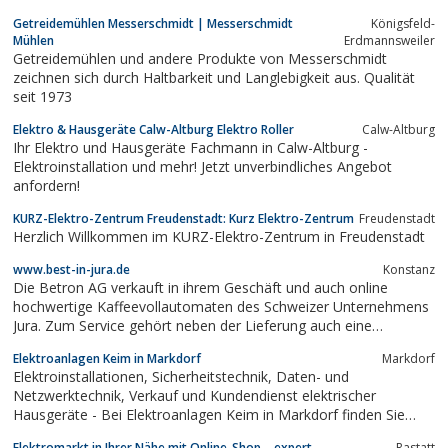
Getreidemühlen Messerschmidt | Messerschmidt
Königsfeld-
Mühlen
Erdmannsweiler
Getreidemühlen und andere Produkte von Messerschmidt
zeichnen sich durch Haltbarkeit und Langlebigkeit aus. Qualität
seit 1973
Elektro & Hausgeräte Calw-Altburg Elektro Roller
Calw-Altburg
Ihr Elektro und Hausgeräte Fachmann in Calw-Altburg -
Elektroinstallation und mehr! Jetzt unverbindliches Angebot
anfordern!
KURZ-Elektro-Zentrum Freudenstadt: Kurz Elektro-Zentrum
Freudenstadt
Herzlich Willkommen im KURZ-Elektro-Zentrum in Freudenstadt
www.best-in-jura.de
Konstanz
Die Betron AG verkauft in ihrem Geschäft und auch online
hochwertige Kaffeevollautomaten des Schweizer Unternehmens
Jura. Zum Service gehört neben der Lieferung auch eine
Einweisung in den Gebrauch der Kaffeevollautomaten.
Elektroanlagen Keim in Markdorf
Markdorf
Elektroinstallationen, Sicherheitstechnik, Daten- und
Netzwerktechnik, Verkauf und Kundendienst elektrischer
Hausgeräte - Bei Elektroanlagen Keim in Markdorf finden Sie
alles, was Sie von einem zuverlässigen Elektromeisterbetrieb
Elektromarkt in Ihrer Nähe mit Online-Shop – expert
Rastatt