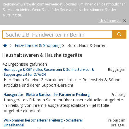
Region-Schwarzwald.com verwendet Cookies, um Ihnen den bestmöglichen
Service zu bieten. Wenn Sie auf der Seite weitersurfen stimmen Sie der
Nutzung zu.
×
Ich stimme zu.
Einzelhandel & Shopping
Büro, Haus & Garten
Haushaltswaren & Haushaltsgeräte
42
Ergebnisse gefunden
Homepage & Offizielles Rosenstein & Söhne Service- &
Buggingen
Supportportal für D/A/CH
Hier finden Sie eine Gesamtübersicht aller Rosenstein & Söhne
Produkte und deren Support-Bereich!
Hausgeräte - Elektro Bareiss - Ihr Partner in Freiburg
Freiburg
Hausgeräte - Erfahren Sie mehr über unsere aktuellen Angebote
in Freiburg von Ihrem Hausgerätespezialisten - jetzt tolle
Angebote einholen!
Willkommen bei Schafferer Freiburg - Schafferer
Freiburg im
Einzelhandel
Breisgau