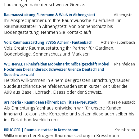
Lauchringen nahe der schweizer Grenze.
Raumausstattung Fuhrmann & Weiß in Althengstett
Althengstett
Ihr Ansprechpartner um Ihre Raumwünsche zu erfüllen! Ihr
Raumausstatter in Althengstett: Von Sonnenschutz bis
Bodengestaltung. Nehmen Sie Kontakt auf!
Volz Raumausstattung 77855 Achern- Fautenbach
Achern-Fautenbach
Volz Creativ Raumausstattung Ihr Partner für Gardinen,
Bodenbeläge, Sonnenschutz und Markisen
WOHNWELT Rheinfelden Möbelmarkt Möbelgeschäft Möbel
Rheinfelden
Hochrhein Dreiländereck Schweizer Grenze Deutschland
Südschwarzwald
Herzlich willkommen in einem der grössten Einrichtungshäuser
Süddeutschlands.Rheinfelden/Baden ist in kurzer Zeit über die
A98 aus Basel, Lörrach, Elsass oder der Schweiz
erreichbar.ÖffnungszeitenMontag - Freitag: 09.00 - 18.30
arsinteria - Raumideen Föhrenbach Titisee-Neustadt
Titisee-Neustadt
UhrDonnerstag: 09.00 - 22.00 UhrSamstag: 09.00 - 17.00 Uhr
Als Einrichtungsfachhaus entwickeln wir für unsere Kunden
innenarchitektonische Konzepte und setzen diese auch selber bis
ins Detail handwerklich um
BRUGGER | Raumausstatter in Kressbronn
Kressbronn
Willkommen bei Brugger Raumausstattung in Kressbronn