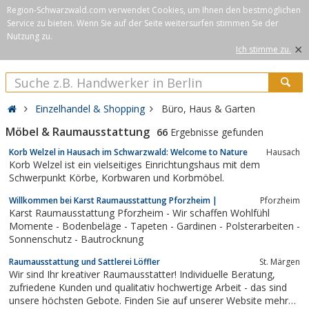
Region-Schwarzwald.com verwendet Cookies, um Ihnen den bestmöglichen
Service zu bieten. Wenn Sie auf der Seite weitersurfen stimmen Sie der
Nutzung zu.
×
Ich stimme zu.
Einzelhandel & Shopping
Büro, Haus & Garten
Möbel & Raumausstattung
66
Ergebnisse gefunden
Korb Welzel in Hausach im Schwarzwald: Welcome to Nature
Hausach
Korb Welzel ist ein vielseitiges Einrichtungshaus mit dem
Schwerpunkt Körbe, Korbwaren und Korbmöbel.
Willkommen bei Karst Raumausstattung Pforzheim |
Pforzheim
Karst Raumausstattung Pforzheim - Wir schaffen Wohlfühl
Momente - Bodenbeläge - Tapeten - Gardinen - Polsterarbeiten -
Sonnenschutz - Bautrocknung
Raumausstattung und Sattlerei Löffler
St. Märgen
Wir sind Ihr kreativer Raumausstatter! Individuelle Beratung,
zufriedene Kunden und qualitativ hochwertige Arbeit - das sind
unsere höchsten Gebote. Finden Sie auf unserer Website mehr