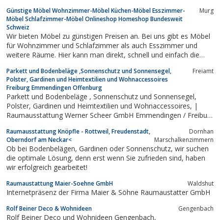
Günstige Möbel Wohnzimmer-Möbel Küchen-Möbel Esszimmer-
Murg
Möbel Schlafzimmer-Möbel Onlineshop Homeshop Bundesweit
Schweiz
Wir bieten Möbel zu günstigen Preisen an. Bei uns gibt es Möbel
für Wohnzimmer und Schlafzimmer als auch Esszimmer und
weitere Räume. Hier kann man direkt, schnell und einfach die
ausgewählte Möbel online bestellen und nach Hause liefern
Parkett und Bodenbeläge ,Sonnenschutz und Sonnensegel,
Freiamt
lassen. Weitere Informationen und alles Wissenswerte zum Shop
Polster, Gardinen und Heimtextilien und Wohnaccessoires
und Onlineeinkauf, gibt es...
Freiburg Emmendingen Offenburg
Parkett und Bodenbeläge , Sonnenschutz und Sonnensegel,
Polster, Gardinen und Heimtextilien und Wohnaccessoires, |
Raumausstattung Werner Scheer GmbH Emmendingen / Freiburg
/ Offenburg
Raumausstattung Knöpfle - Rottweil, Freudenstadt,
Dornhan
Oberndorf am Neckar<
Marschalkenzimmern
Ob bei Bodenbelägen, Gardinen oder Sonnenschutz, wir suchen
die optimale Lösung, denn erst wenn Sie zufrieden sind, haben
wir erfolgreich gearbeitet!
Raumaustattung Maier-Soehne GmbH
Waldshut
Internetpräsenz der Firma Maier & Söhne Raumaustatter GmbH
Rolf Beiner Deco & Wohnideen
Gengenbach
Rolf Beiner Deco und Wohnideen Gengenbach,