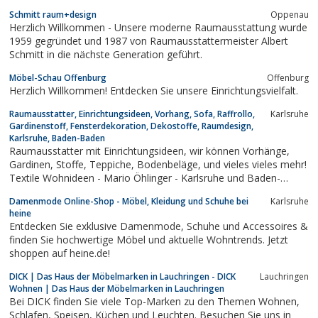
über uns heraus!
Schmitt raum+design
Oppenau
Herzlich Willkommen - Unsere moderne Raumausstattung wurde
1959 gegründet und 1987 von Raumausstattermeister Albert
Schmitt in die nächste Generation geführt.
Möbel-Schau Offenburg
Offenburg
Herzlich Willkommen! Entdecken Sie unsere Einrichtungsvielfalt.
Raumausstatter, Einrichtungsideen, Vorhang, Sofa, Raffrollo,
Karlsruhe
Gardinenstoff, Fensterdekoration, Dekostoffe, Raumdesign,
Karlsruhe, Baden-Baden
Raumausstatter mit Einrichtungsideen, wir können Vorhänge,
Gardinen, Stoffe, Teppiche, Bodenbeläge, und vieles vieles mehr!
Textile Wohnideen - Mario Öhlinger - Karlsruhe und Baden-
Baden
Damenmode Online-Shop - Möbel, Kleidung und Schuhe bei
Karlsruhe
heine
Entdecken Sie exklusive Damenmode, Schuhe und Accessoires &
finden Sie hochwertige Möbel und aktuelle Wohntrends. Jetzt
shoppen auf heine.de!
DICK | Das Haus der Möbelmarken in Lauchringen - DICK
Lauchringen
Wohnen | Das Haus der Möbelmarken in Lauchringen
Bei DICK finden Sie viele Top-Marken zu den Themen Wohnen,
Schlafen, Speisen, Küchen und Leuchten. Besuchen Sie uns in