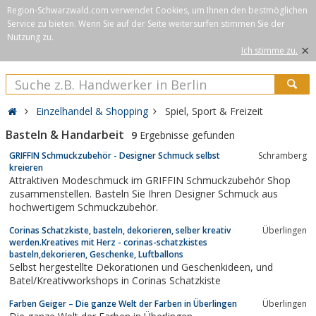
Region-Schwarzwald.com verwendet Cookies, um Ihnen den bestmöglichen
Service zu bieten. Wenn Sie auf der Seite weitersurfen stimmen Sie der
Nutzung zu.
×
Ich stimme zu.
Einzelhandel & Shopping
Spiel, Sport & Freizeit
Basteln & Handarbeit
9
Ergebnisse gefunden
GRIFFIN Schmuckzubehör - Designer Schmuck selbst
Schramberg
kreieren
Attraktiven Modeschmuck im GRIFFIN Schmuckzubehör Shop
zusammenstellen. Basteln Sie Ihren Designer Schmuck aus
hochwertigem Schmuckzubehör.
Corinas Schatzkiste, basteln, dekorieren, selber kreativ
Überlingen
werden.Kreatives mit Herz - corinas-schatzkistes
basteln,dekorieren, Geschenke, Luftballons
Selbst hergestellte Dekorationen und Geschenkideen, und
Batel/Kreativworkshops in Corinas Schatzkiste
Farben Geiger – Die ganze Welt der Farben in Überlingen
Überlingen