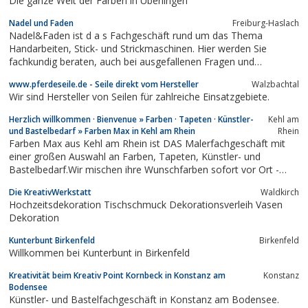
Die ganze Welt der Farben in Überlingen
Nadel und Faden
Freiburg-Haslach
Nadel&Faden ist d a s Fachgeschäft rund um das Thema
Handarbeiten, Stick- und Strickmaschinen. Hier werden Sie
fachkundig beraten, auch bei ausgefallenen Fragen und
Techniken versuche.
www.pferdeseile.de - Seile direkt vom Hersteller
Walzbachtal
Wir sind Hersteller von Seilen für zahlreiche Einsatzgebiete.
Herzlich willkommen · Bienvenue » Farben · Tapeten · Künstler-
Kehl am
und Bastelbedarf » Farben Max in Kehl am Rhein
Rhein
Farben Max aus Kehl am Rhein ist DAS Malerfachgeschäft mit
einer großen Auswahl an Farben, Tapeten, Künstler- und
Bastelbedarf.Wir mischen ihre Wunschfarben sofort vor Ort -
besuchen Sie uns in der Königsberger Straße 5, 77694 Kehl. On
Die KreativWerkstatt
Waldkirch
vente bricolage, des couleurs et des papiers peints - visitez-nous
Hochzeitsdekoration Tischschmuck Dekorationsverleih Vasen
á Kehl, Allemagne
Dekoration
Kunterbunt Birkenfeld
Birkenfeld
Willkommen bei Kunterbunt in Birkenfeld
Kreativität beim Kreativ Point Kornbeck in Konstanz am
Konstanz
Bodensee
Künstler- und Bastelfachgeschäft in Konstanz am Bodensee.