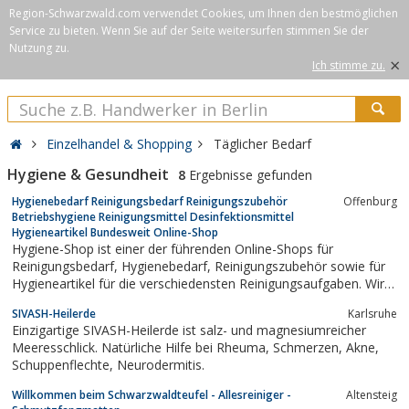
Region-Schwarzwald.com verwendet Cookies, um Ihnen den bestmöglichen
Service zu bieten. Wenn Sie auf der Seite weitersurfen stimmen Sie der
Nutzung zu.
×
Ich stimme zu.
Einzelhandel & Shopping
Täglicher Bedarf
Hygiene & Gesundheit
8
Ergebnisse gefunden
Hygienebedarf Reinigungsbedarf Reinigungszubehör
Offenburg
Betriebshygiene Reinigungsmittel Desinfektionsmittel
Hygieneartikel Bundesweit Online-Shop
Hygiene-Shop ist einer der führenden Online-Shops für
Reinigungsbedarf, Hygienebedarf, Reinigungszubehör sowie für
Hygieneartikel für die verschiedensten Reinigungsaufgaben. Wir
betreuen Messen, Behörden, Industrie-, Versicherungs- und
SIVASH-Heilerde
Karlsruhe
pharmazeutische Unternehmen, Banken und Verwaltungen,
Einzigartige SIVASH-Heilerde ist salz- und magnesiumreicher
Hotels und Gaststätten, das...
Meeresschlick. Natürliche Hilfe bei Rheuma, Schmerzen, Akne,
Schuppenflechte, Neurodermitis.
Willkommen beim Schwarzwaldteufel - Allesreiniger -
Altensteig