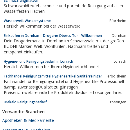
Schmutzfangmatten
Schwarzwaldteufel - schnelle und porentiefe Reinigung auf allen
wasserfesten Flächen
Wasserweik Wassersysteme
Pforzheim
Herzlich willkommen bei der Wasserweik
Einkaufen in Dornhan | Drogerie Oberes Tor - Willkommen
Dornhan
Dein Drogeriemarkt in Dornhan im Schwarzwald mit der großen
BUDNI Marken-Welt. Wohlfühlen, Nachbarn treffen und
entspannt einkaufen.
Hygiene- und Reinigungsbedarf in Lörrach
Lörrach
Herzlich Willkommen bei Ihrem Hygienefachhandel
Fachhandel Reinigungsmittel Hygieneartikel Sanitärreiniger
Herbolzheim
Fachhandel für Reinigungsmittel und HygieneartikelProfessionell
&amp; zuverlässigQualität zu günstigen
PreisenUmweltfreundliche ProdukteIndividuelle Lösungen Ihrer
Anforderungendurch die Herstellung eigener Rezepturen unseres
Brekalo Reinigungsbedarf
Trossingen
ChemikersTäglicher, europaweiter Versand.Die Firma Chem-Tech
wurde 1996...
Verwandte Branchen
Apotheken & Medikamente