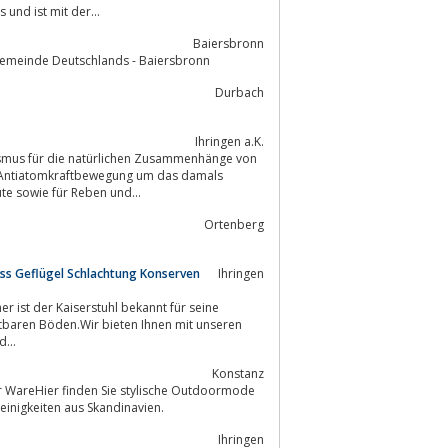
und ist mit der...
Baiersbronn
dgemeinde Deutschlands - Baiersbronn
Durbach
Ihringen a.K.
asmus für die natürlichen Zusammenhänge von
ie Antiatomkraftbewegung um das damals
te sowie für Reben und...
Ortenberg
ass Geflügel Schlachtung Konserven
Ihringen
er ist der Kaiserstuhl bekannt für seine
...
Konstanz
er WareHier finden Sie stylische Outdoormode
, Reise-Bücher, Tees und andere Kleinigkeiten aus Skandinavien.
Ihringen