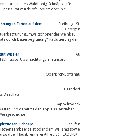
annelores feines Waldhonig-Schnäpsle für
e Spezialität wurde oft kopiert doch nie
wohnungen Ferien auf dem
Freiburg - St.
Georgen
it DauerbegrünungUmweltschonender Weinbau
einsatz durch Dauerbegrünung* Reduzierung der
gut Wissler
Au
Oberkirch-Bottenau
Daisendorf
Obst- und Edelbrände aus dem Forsthaus Daisendorf, Heinrich Straub, Schnaps, Destillate
Kappelrodeck
r Besten und damit zu den Top 100 Betrieben
Weingeschichte.
pirituosen, Schnaps
Staufen