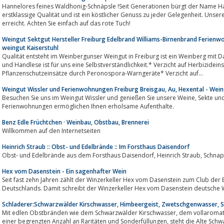
Hannelores feines Waldhonig-Schnäpsle !Seit Generationen bürgt der Name H
erstklassige Qualität und ist ein köstlicher Genuss zu jeder Gelegenheit. Unser
erreicht. Achten Sie einfach auf das rote Tuch!
Weingut Sektgut Hersteller Freiburg Edelbrand Williams-Birnenbrand Ferien
weingut Kaiserstuhl
Qualität entsteht im Weinbergunser Weingut in Freiburg ist ein Weinberg m
und Handlese ist für uns eine Selbstverständlichkeit.* Verzicht auf Herbizid
Pflanzenschutzeinsätze durch Peronospora-Warngeräte* Verzicht auf...
Weingut Wissler und Ferienwohnungen Freiburg Breisgau, Au, Hexental - Wein
Besuchen Sie uns im Weingut Wissler und genießen Sie unsere Weine, Sekte und Schnäpse. Übernachtungen in unseren
Ferienwohnungen ermöglichen Ihnen erholsame Aufenthalte.
Benz Edle Früchtchen · Weinbau, Obstbau, Brennerei
Willkommen auf den Internetseiten
Heinrich Straub :: Obst- und Edelbrände :: Im Forsthaus Daisendorf
Hex vom Dasenstein - Ein sagenhafter Wein
Seit fast zehn Jahren zählt der Winzerkeller Hex vom Dasenstein zum Club de
Deutschlands. Damit schreibt der Winzerkeller Hex vom Dasenstein deutsche 
Schladerer:Schwarzwälder Kirschwasser, Himbeergeist, Zwetschgenwasser, S
Mit edlen Obstbränden wie dem Schwarzwälder Kirschwasser, dem vollaromatischen Himbeergeist oder dem Williams sowie
einer begrenzten Anzahl an Raritäten und Sonderfüllungen, steht die Alte Schwarzwälder Hausbrennerei Alfred SCHLADERER