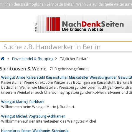
Ihnen den bestmöglichen Service zu bieten. Wenn Sie auf der Seite weitersurf
Einzelhandel & Shopping
Täglicher Bedarf
Spirituosen & Weine
71
Ergebnisse gefunden
Weingut Ambs Kaiserstuhl Kaiserstühler Muskateller Weissburgunder Gewürz
Kaiserstühler Weine direkt vom Winzer aus Bötzingen am Kaiserstuhl. Bei uns fin
badischen Weine, wie Muskateller, Weissburgunder oder fruchtigen Gewürztraminer. Selbstverständlich entstehen in
unserem Weinkeller auch Chardonnay, Spätburgun
Weingut Mario J. Burkhart
Willkommen beim Weingut Mario J. Burkhart
Weingut Michel, Vogtsburg-Achkarren
Willkommen auf den Internetseiten des Weingutes Michel
Hannelores feines Waldhonig-Schnäpsle