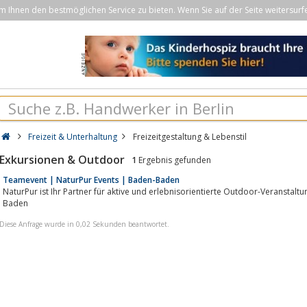
Ihnen den bestmöglichen Service zu bieten. Wenn Sie auf der Seite weitersurf
Freizeit & Unterhaltung
Freizeitgestaltung & Lebenstil
Exkursionen & Outdoor
1
Ergebnis gefunden
Teamevent | NaturPur Events | Baden-Baden
NaturPur ist Ihr Partner für aktive und erlebnisorientierte Outdoor-Veranstalt
Baden
Diese Anfrage wurde in 0,02 Sekunden beantwortet.