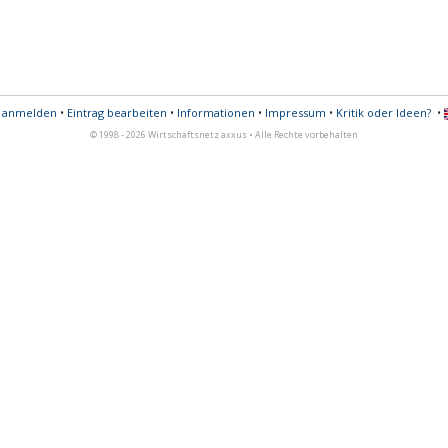
s anmelden
•
Eintrag bearbeiten
•
Informationen
•
Impressum
•
Kritik oder Ideen?
•
© 1998 - 2026 Wirtschaftsnetz axxus • Alle Rechte vorbehalten