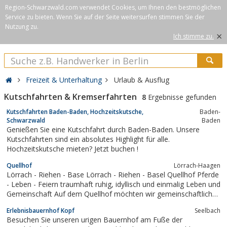
Region-Schwarzwald.com verwendet Cookies, um Ihnen den bestmöglichen
Service zu bieten. Wenn Sie auf der Seite weitersurfen stimmen Sie der
Nutzung zu.
×
Ich stimme zu.
Freizeit & Unterhaltung
Urlaub & Ausflug
Kutschfahrten & Kremserfahrten
8
Ergebnisse gefunden
Kutschfahrten Baden-Baden, Hochzeitskutsche,
Baden-
Schwarzwald
Baden
Genießen Sie eine Kutschfahrt durch Baden-Baden. Unsere
Kutschfahrten sind ein absolutes Highlight für alle.
Hochzeitskutsche mieten? Jetzt buchen !
Quellhof
Lörrach-Haagen
Lörrach - Riehen - Base Lörrach - Riehen - Basel Quellhof Pferde
- Leben - Feiern traumhaft ruhig, idyllisch und einmalig Leben und
Gemeinschaft Auf dem Quellhof möchten wir gemeinschaftliches
Leben fördern - ein Ort der Freude und der Kraft, ein Ort, wo
Erlebnisbauernhof Kopf
Seelbach
Menschen und Tiere sich begegnen, arbeiten, sich austauschen
Besuchen Sie unseren urigen Bauernhof am Fuße der
und...