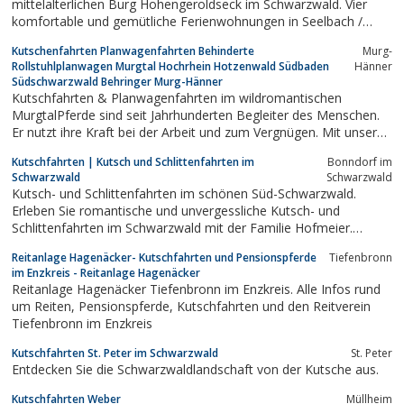
mittelalterlichen Burg Hohengeroldseck im Schwarzwald. Vier
komfortable und gemütliche Ferienwohnungen in Seelbach /
Schuttertal warten auf Sie.
Kutschenfahrten Planwagenfahrten Behinderte
Murg-
Rollstuhlplanwagen Murgtal Hochrhein Hotzenwald Südbaden
Hänner
Südschwarzwald Behringer Murg-Hänner
Kutschfahrten & Planwagenfahrten im wildromantischen
MurgtalPferde sind seit Jahrhunderten Begleiter des Menschen.
Er nutzt ihre Kraft bei der Arbeit und zum Vergnügen. Mit unseren
Kutschenfahrten und Planwagenfahrten im Murgtal setzen wir
Kutschfahrten | Kutsch und Schlittenfahrten im
Bonndorf im
auf diese ursprünglich enge Beziehung von Pferd und Mensch.
Schwarzwald
Schwarzwald
Erleben Sie bei unseren...
Kutsch- und Schlittenfahrten im schönen Süd-Schwarzwald.
Erleben Sie romantische und unvergessliche Kutsch- und
Schlittenfahrten im Schwarzwald mit der Familie Hofmeier.
Buchen Sie einfach eine ca. 60 minütige Kutschfahrt.
Reitanlage Hagenäcker- Kutschfahrten und Pensionspferde
Tiefenbronn
im Enzkreis - Reitanlage Hagenäcker
Reitanlage Hagenäcker Tiefenbronn im Enzkreis. Alle Infos rund
um Reiten, Pensionspferde, Kutschfahrten und den Reitverein
Tiefenbronn im Enzkreis
Kutschfahrten St. Peter im Schwarzwald
St. Peter
Entdecken Sie die Schwarzwaldlandschaft von der Kutsche aus.
Kutschfahrten Weber
Müllheim