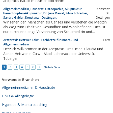
arztpraxis harald messmer pforzheim
und Behinderungen.Erfahren...
Allgemeinmedizin, Hausarzt, Osteopathie, Akupunktur,
Konstanz
Heuschnupfen-Akupunktur, Dr. Jens Daniel, Silvia Schreiber,
OT
Sandra Gabler, Konstanz - Dettingen,
Dettingen
Wir sehen den Menschen als Ganzes und verstehen die Medizin
als Weg zum Erhalt von Gesundheit und Wohlbefinden! Dies ist
nur durch eine enge Verzahnung von Schulmedizin und
alternativen Diagnose- und ...
Arztpraxis Hettwer Calw - Fachärzte für Innere- und
Calw
Allgemeinmedizin
Herzlich Willkommen in der Arztpraxis Dres. med. Claudia und
Adrian Hettwer in Calw - Akad. Lehrpraxis der Universität
Tübingen
1
2
3
4
5
6
7
Nächste Seite
Verwandte Branchen
Allgemeinmediziner & Hausärzte
HNO & Allergologie
Hypnose & Mentalcoaching