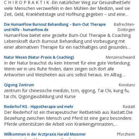
C H I R O P R A K T I K -Ein natürlicher Weg zur GesundheitSehr
viele Menschen verzweifeln in den Mühlen der Medizin, weil sie
Zeit, Geld, Krankheitstage und Hoffnung gegeben – und eine
Einheitsbehandlung bekommen haben, die genau genommen
Die HumanFlow Burnout Behandlung – Burn-Out Therapie
Ballrechten-
nichts weiter bewirkt hat.Gerade hier setzt die Chiropraktik an.Sie
und Hilfe - humanflow.de
Dottingen
bietet...
HumanFlow bietet eine gezielte Burn-Out Therapie & Coaching.
Lebenskraft durch Burnout Behandlung und Vorbeugung mit
einer alternativen Therapie für ein nachhaltiges und gesundes
Leben. Flowkur - der neue Impuls bei Erschöpfung
Natur Wesen (Natur-Praxis & Coaching)
Menzenschwand
In der Natur brauchst du kein Internet für eine gute Verbindung.
Wenn wir in uns Ruhe finden, dann zeigen sich dort alle
Antworten und Weisheiten aus uns selbst heraus. Im Alltag
gelingt es uns oft nicht so ruhig zu werden, dass wir diese in uns
Qigong Zentrum
Konstanz
ruhende Kraft und Weisheitsquelle anzapfen können.Mein Dienst
zentrum für chinesische medizin, tcm, qigong, Tai Chi, kung fu,
besteht darin, dass ich...
tai chi, Qigongausbildung und Kurse
Riederhof KG - Hippotherapie und mehr
Rastatt
Der Riederhof ist ein therapeutischer Reitbetrieb aus Rastatt.Die
Beziehung zwischen Mensch und Pferd ist eine ganz besondere.
Pferde unterstützen die Arbeit von Krankengymnasten,
Pädagogen, Ergotherapeuten oder Psychologen und helfen
Willkommen in der Arztpraxis Harald Messmer
Pforzheim
damit Menschen mit physischen und psychischen Schwierigkeiten