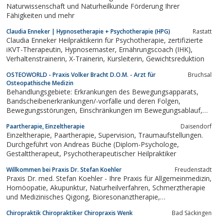
Naturwissenschaft und Naturheilkunde Förderung Ihrer
Fähigkeiten und mehr
Claudia Enneker | Hypnosetherapie + Psychotherapie (HPG)
Rastatt
Claudia Enneker Heilpraktikerin für Psychotherapie, zertifizierte
iKVT-Therapeutin, Hypnosemaster, Ernährungscoach (IHK),
Verhaltenstrainerin, X-Trainerin, Kursleiterin, Gewichtsreduktion
OSTEOWORLD - Praxis Volker Bracht D.O.M. - Arzt für
Bruchsal
Osteopathische Medizin
Behandlungsgebiete: Erkrankungen des Bewegungsapparats,
Bandscheibenerkrankungen/-vorfälle und deren Folgen,
Bewegungsstörungen, Einschränkungen im Bewegungsablauf,
Beschwerden nach Unfällen, Verletzungen und Operationen,
Paartherapie, Einzeltherapie
Daisendorf
chronische und akute Schmerzen, Neuralgien, Tinnitus,
Einzeltherapie, Paartherapie, Supervision, Traumaufstellungen.
chronische Kopfschmerzen, Schwindel, Migräne,...
Durchgeführt von Andreas Büche (Diplom-Psychologe,
Gestalttherapeut, Psychotherapeutischer Heilpraktiker
Willkommen bei Praxis Dr. Stefan Koehler
Freudenstadt
Praxis Dr. med. Stefan Koehler - Ihre Praxis für Allgemeinmedizin,
Homöopatie, Akupunktur, Naturheilverfahren, Schmerztherapie
und Medizinisches Qigong, Bioresonanztherapie,
Bioresonanztherapie Freudenstadt
Chiropraktik Chiropraktiker Chiropraxis Wenk
Bad Säckingen