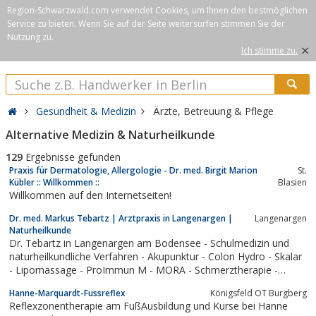
Region-Schwarzwald.com verwendet Cookies, um Ihnen den bestmöglichen
Service zu bieten. Wenn Sie auf der Seite weitersurfen stimmen Sie der
Nutzung zu.
×
Ich stimme zu.
Gesundheit & Medizin
Ärzte, Betreuung & Pflege
Alternative Medizin & Naturheilkunde
129
Ergebnisse gefunden
Praxis für Dermatologie, Allergologie - Dr. med. Birgit Marion
St.
Kübler :: Willkommen ::
Blasien
Willkommen auf den Internetseiten!
Dr. med. Markus Tebartz | Arztpraxis in Langenargen |
Langenargen
Naturheilkunde
Dr. Tebartz in Langenargen am Bodensee - Schulmedizin und
naturheilkundliche Verfahren - Akupunktur - Colon Hydro - Skalar
- Lipomassage - ProImmun M - MORA - Schmerztherapie -
Homöopathie - Krebsabwehr
Hanne-Marquardt-Fussreflex
Königsfeld OT Burgberg
Reflexzonentherapie am FußAusbildung und Kurse bei Hanne