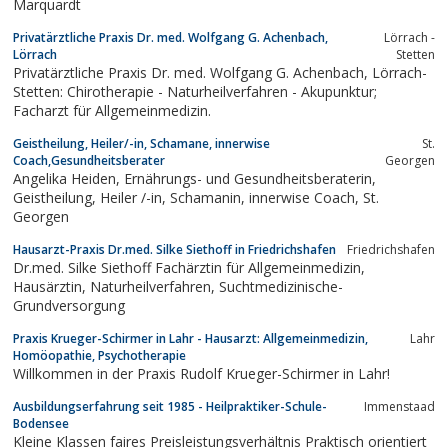
Marquardt
Privatärztliche Praxis Dr. med. Wolfgang G. Achenbach,
Lörrach -
Lörrach
Stetten
Privatärztliche Praxis Dr. med. Wolfgang G. Achenbach, Lörrach-
Stetten: Chirotherapie - Naturheilverfahren - Akupunktur;
Facharzt für Allgemeinmedizin.
Geistheilung, Heiler/-in, Schamane, innerwise
St.
Coach,Gesundheitsberater
Georgen
Angelika Heiden, Ernährungs- und Gesundheitsberaterin,
Geistheilung, Heiler /-in, Schamanin, innerwise Coach, St.
Georgen
Hausarzt-Praxis Dr.med. Silke Siethoff in Friedrichshafen
Friedrichshafen
Dr.med. Silke Siethoff Fachärztin für Allgemeinmedizin,
Hausärztin, Naturheilverfahren, Suchtmedizinische-
Grundversorgung
Praxis Krueger-Schirmer in Lahr - Hausarzt: Allgemeinmedizin,
Lahr
Homöopathie, Psychotherapie
Willkommen in der Praxis Rudolf Krueger-Schirmer in Lahr!
Ausbildungserfahrung seit 1985 - Heilpraktiker-Schule-
Immenstaad
Bodensee
Kleine Klassen faires Preisleistungsverhältnis Praktisch orientiert