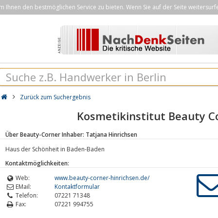
Ihnen den bestmöglichen Service zu bieten. Wenn Sie auf der Seite weitersurf
Zurück zum Suchergebnis
Kosmetikinstitut Beauty C
Über Beauty-Corner Inhaber: Tatjana Hinrichsen
Haus der Schönheit in Baden-Baden
Kontaktmöglichkeiten:
Web:
www.beauty-corner-hinrichsen.de/
EMail:
Kontaktformular
Telefon:
07221 71348
Fax:
07221 994755