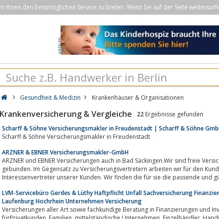
Ihnen den bestmöglichen Service zu bieten. Wenn Sie auf der Seite weitersurf
Gesundheit & Medizin
Krankenhäuser & Organisationen
Krankenversicherung & Vergleiche
22
Ergebnisse gefunden
Scharff & Söhne Versicherungsmakler in Freudenstadt | Scharff & Söhne Gm
Scharff & Söhne Versicherungsmakler in Freudenstadt
ARZNER & EBNER Versicherungsmakler-GmbH
ARZNER und EBNER Versicherungen auch in Bad Säckingen.Wir sind freie Versi
gebunden. Im Gegensatz zu Versicherungsvertretern arbeiten wir für den Kund
Interessenvertreter unserer Kunden. Wir finden die für sie die passende und g
LVM-Servicebüro Gerdes & Lüthy Haftpflicht Unfall Sachversicherung Finanzi
Laufenburg Hochrhein Unternehmen Versicherung
Versicherungen aller Art sowie fachkundige Beratung in Finanzierungen und I
fürPrivatkunden, Familien, mittelständische Unternehmen, Einzelhändler, Handwerker und Freiberufler - sie alle gehören zu