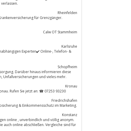
 verlassen.
Rheinfelden
Krankenversicherung für Grenzgänger.
Calw OT Stammheim
Karlsruhe
gen Experten✔️ Online-, Telefon- &
Schopfheim
Seiten über Krankenversicherungen, Kfz-Versicherungen, Lebensversicherungen, Unfallversicherungen und vieles mehr.
Kronau
Kronau. Rufen Sie jetzt an: ☎ 07253 93230
Friedrichshafen
nzabsicherung & Einkommensschutz im Marketing.
Konstanz
nd völlig anonym.