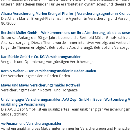
unseren zufriedenen Kunden.Für Sie erarbeitet ein dynamisches und ideenreic
Allianz Versicherung Marlen Brengel-Pfeifer | Versicherungsagentur in Krona
Die Allianz Marlen Brengel-Pfeifer ist Ihre Agentur für Versicherung und Vorsor
8073000
Berthold Müller GmbH – Wir kümmern uns um Ihre Absicherung, als ob es unse
Schon seit Anfang der 90iger Jahre betreute die Berthold Müller GmbH zahlre
Altersversorgung. Dieses Thema wurde immer intensiver verfolgt und vertieft, bis im April 2024 die finale Spezialisierung auf
folgende Themen erfolgte:1. Betriebliche Absicherung2. Betriebliche 
Karl Bürkle GmbH + Co. KG Versicherungsmakler
Vergleich und Optimierung von günstigen Versicherungen
Kern & Weber – Der Versicherungsmakler in Baden-Baden
Der Versicherungsmakler in Baden-Baden
Mayer und Mayer Versicherungsmakler Rottweil
Versicherungsmakler in Rottweil und Horgenzell
Unabhängiger Versicherungsmakler, AVU Zepf GmbH in Baden Württemberg V
unabhängige Versicherung
Die AV, U Zepf GmbH ist ein qualifiziertes Team unabhängiger Versicherungs
Süddeutschland.
viv Finanz- und Versicherungsmakler
viv ist ein unabhängiges Maklerunternehmen für Versicherungen und Finanzdie