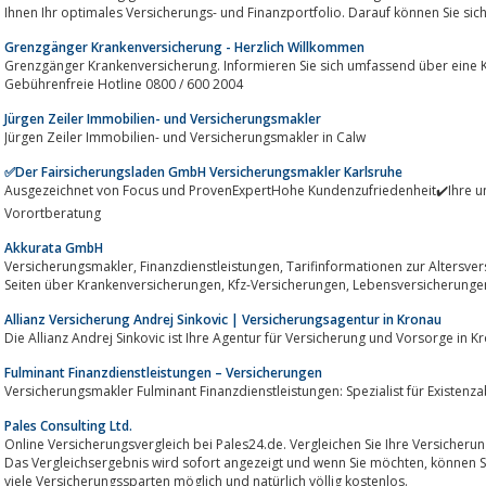
Ihnen Ihr optimales Versicherungs- und Finanzportfolio. Darauf können Sie sich
Grenzgänger Krankenversicherung - Herzlich Willkommen
Grenzgänger Krankenversicherung. Informieren Sie sich umfassend über eine 
Gebührenfreie Hotline 0800 / 600 2004
Jürgen Zeiler Immobilien- und Versicherungsmakler
Jürgen Zeiler Immobilien- und Versicherungsmakler in Calw
✅Der Fairsicherungsladen GmbH Versicherungsmakler Karlsruhe
Ausgezeichnet von Focus und ProvenExpertHohe Kundenzufriedenheit✔️Ihre unabhängi
Vorortberatung
Akkurata GmbH
Versicherungsmakler, Finanzdienstleistungen, Tarifinformationen zur Altersversorgung. Darüber hinaus informieren diese
Allianz Versicherung Andrej Sinkovic | Versicherungsagentur in Kronau
Die Allianz Andrej Sinkovic ist Ihre Agentur für Versicherung und Vorsorge in 
Fulminant Finanzdienstleistungen – Versicherungen
Versicherungsmakler Fulminant Finanzdienstleistungen: Spezialist für Existe
Pales Consulting Ltd.
Online Versicherungsvergleich bei Pales24.de. Vergleichen Sie Ihre Versicherungen online , unverbindlich u
Das Vergleichsergebnis wird sofort angezeigt und wenn Sie möchten, können Sie auch online abschließen. Vergleiche sind für
viele Versicherungssparten möglich und natürlich völlig kostenlos.