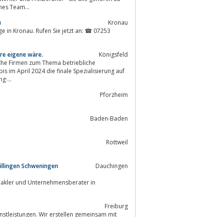
hes Team...
u
Kronau
ge in Kronau. Rufen Sie jetzt an: ☎ 07253
re eigene wäre.
Königsfeld
iche Firmen zum Thema betriebliche
Versorgung·...
Pforzheim
Baden-Baden
Rottweil
illingen Schweningen
Dauchingen
makler und Unternehmensberater in
Freiburg
nstleistungen. Wir erstellen gemeinsam mit