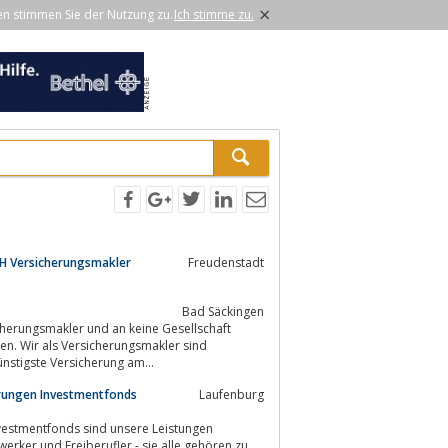
×
en stimmen Sie der Nutzung zu.
Ich stimme zu.
bH Versicherungsmakler
Freudenstadt
Bad Säckingen
cherungsmakler und an keine Gesellschaft
en. Wir als Versicherungsmakler sind
ünstigste Versicherung am...
erungen Investmentfonds
Laufenburg
nvestmentfonds sind unsere Leistungen