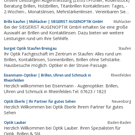
Unsere Leistungen Augenmessung (ZEISS i.Profiler, Rodenstock)
Beratung Brillen, Holzbrillen, Titanbrillen Kontaktlinsen: Tages, -
2-Wochen-, Monatslinsen, Mehrstärkenlinsen . Vereinbaren Sie
für eine Vermessung bitte einen einen Termin info@augenweide-
Brille kaufen | Mühlacker | SIEGERIST AUGENOPTIK GmbH
Mühlacker
konstanz.de +49 7531 26222
Bei der SIEGERIST AUGENOPTIK GmbH erhalten Sie eine große
Auswahl an Brillen und Kontaktlinsen. Dazu bieten wir weitere
Leistungen rund um Ihre Sehhilfe.
burget Optik Staufen Breisgau
Staufen
Ihr Optik Fachgeschäft im Zentrum in Staufen: Alles rund um
Brillen, Kontaktlinsen, Sonnenbrillen, Brillen ohne Sehstärke.
Hausbesuche möglich. Optiker in der Struve-Passage.
Eisenmann-Optiker | Brillen, Uhren und Schmuck in
Rheinfelden
Rheinfelden
Herzlich willkommen bei Eisenmann - Augenoptiker. Brillen,
Uhren und Schmuck in Rheinfelden.Tel. 07623 / 1823
Optik Eberle | Ihr Partner für gutes Sehen
Neuenbürg
Herzlich Willkommen bei Optik Eberle Ihrem Partner für gutes
Sehen
Optik Lauber
Baden-Baden
Herzlich Willkommen bei Optik Lauber. Ihren Spezialisten für
Optik, Brillen & Stil.