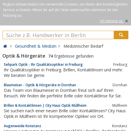
Region-Schwarzwald.com verwendet Cookies, um Ihnen den bestmöglichen
Service zu bieten. Wenn Sie auf der Seite weitersurfen stimmen Sie der
Nutzung zu.
×
Ich stimme zu.
Gesundheit & Medizin
Medizinischer Bedarf
Optik & Hörgeräte
74
Ergebnisse gefunden
Sehpark Optik - Ihr Qualitätsoptiker in Freiburg
Freiburg
Ihr Qualitätsoptiker in Freiburg. Brillen, Kontaktlinsen und mehr.
Wir beraten Sie gerne.
Blaumeiser - Optik & Hörgeräte in Dornhan
Dornhan
Das Team von Blaumeiser in Dornhan freut sich auf Ihren
Besuch. Wir finden die perfekte Brille oder Kontaktlinse für Sie.
Brillen & Kontaktlinsen | City Haus Optik Müllheim
Müllheim
Sie suchen nach einer neuen Brille oder Kontaktlinsen? City Haus
Optik in Müllheim ist Ihr kompetenter Optiker vor Ort.
Augenweide Konstanz
Konstanz