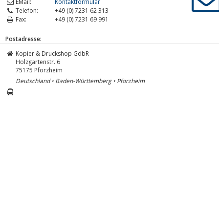
EMail:
Kontaktformular
Telefon:
+49 (0) 7231 62 313
Fax:
+49 (0) 7231 69 991
Postadresse:
Kopier & Druckshop GdbR
Holzgartenstr. 6
75175
Pforzheim
Deutschland • Baden-Württemberg • Pforzheim