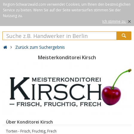
Region-Schwarzwald.com verwendet Cookies, um Ihnen den bestmöglichen
Service zu bieten. Wenn Sie auf der Seite weitersurfen stimmen Sie der
Nutzung zu.
×
Ich stimme zu.
Zurück zum Suchergebnis
Meisterkonditorei Kirsch
Über Konditorei Kirsch
Torten - Frisch, Fruchtig, Frech