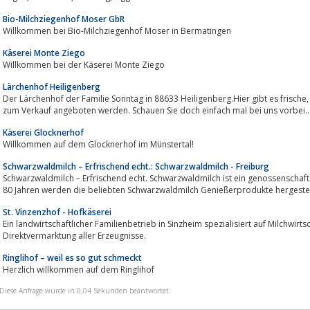
Bio-Milchziegenhof Moser GbR
Willkommen bei Bio-Milchziegenhof Moser in Bermatingen
Käserei Monte Ziego
Willkommen bei der Käserei Monte Ziego
Lärchenhof Heiligenberg
Der Lärchenhof der Familie Sonntag in 88633 Heiligenberg.Hier gibt es frische, regionale Produkte, die im eigenen Hoflade
zum Verkauf angeboten werden. Schauen Sie doch einfach mal bei uns vorbei...
Käserei Glocknerhof
Willkommen auf dem Glocknerhof im Münstertal!
Schwarzwaldmilch – Erfrischend echt.: Schwarzwaldmilch - Freiburg
Schwarzwaldmilch – Erfrischend echt. Schwarzwaldmilch ist ein genossenschaf
80 Jahren werden die beliebten Schwarzwaldmilch Genießerprodukte hergestel
St. Vinzenzhof - Hofkäserei
Ein landwirtschaftlicher Familienbetrieb in Sinzheim spezialisiert auf Milchwirt
Direktvermarktung aller Erzeugnisse.
Ringlihof – weil es so gut schmeckt
Herzlich willkommen auf dem Ringlihof
Diese Anfrage wurde in 0,04 Sekunden beantwortet.