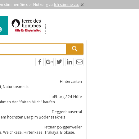
×
en stimmen Sie der Nutzung zu.
Ich stimme zu.
Hinterzarten
i, Naturkosmetik
Loßburg / 24-Höfe
ahmen der "fairen Milch" kaufen
Deggenhausertal
 Käserei Natürlich vom Höchsten ist eine Hofkäserei oben am "Höchsten", dem höchsten Berg im Bodenseekreis
Tettnang-Siggenweiler