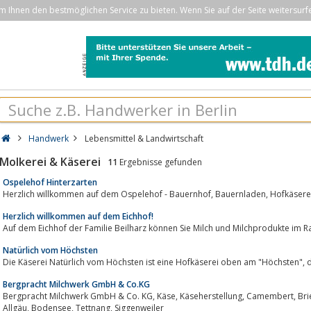
Ihnen den bestmöglichen Service zu bieten. Wenn Sie auf der Seite weitersurf
Handwerk
Lebensmittel & Landwirtschaft
Molkerei & Käserei
11
Ergebnisse gefunden
Ospelehof Hinterzarten
Herzlich willkommen auf dem Ospelehof - Bauernhof, Bauernladen, Hofkäsere
Herzlich willkommen auf dem Eichhof!
Auf dem Eichhof der Familie Beilharz können Sie Milch und Milchprodukte im R
Natürlich vom Höchsten
Die
Bergpracht Milchwerk GmbH & Co.KG
Bergpracht Milchwerk GmbH & Co. KG, Käse, Käseherstellung, Camembert, Brie, Weichkäse, Hirtenkäse, Trakaya, Biokäse,
Allgäu, Bodensee, Tettnang, Siggenweiler