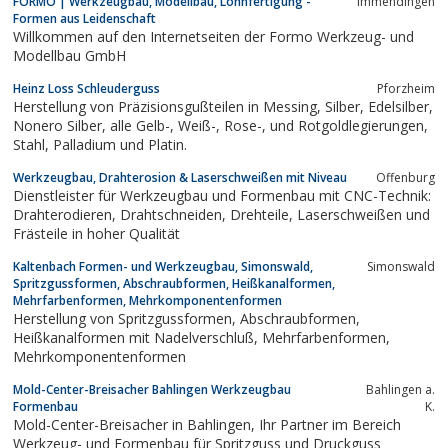
FORMO | Werkzeugbau, Modellbau, Lohnfertigung -
Immendingen
Formen aus Leidenschaft
Willkommen auf den Internetseiten der Formo Werkzeug- und
Modellbau GmbH
Heinz Loss Schleuderguss
Pforzheim
Herstellung von Präzisionsgußteilen in Messing, Silber, Edelsilber,
Nonero Silber, alle Gelb-, Weiß-, Rose-, und Rotgoldlegierungen,
Stahl, Palladium und Platin.
Werkzeugbau, Drahterosion & Laserschweißen mit Niveau
Offenburg
Dienstleister für Werkzeugbau und Formenbau mit CNC-Technik:
Drahterodieren, Drahtschneiden, Drehteile, Laserschweißen und
Frästeile in hoher Qualität
Kaltenbach Formen- und Werkzeugbau, Simonswald,
Simonswald
Spritzgussformen, Abschraubformen, Heißkanalformen,
Mehrfarbenformen, Mehrkomponentenformen
Herstellung von Spritzgussformen, Abschraubformen,
Heißkanalformen mit Nadelverschluß, Mehrfarbenformen,
Mehrkomponentenformen
Mold-Center-Breisacher Bahlingen Werkzeugbau
Bahlingen a.
Formenbau
K.
Mold-Center-Breisacher in Bahlingen, Ihr Partner im Bereich
Werkzeug- und Formenbau für Spritzguss und Druckguss