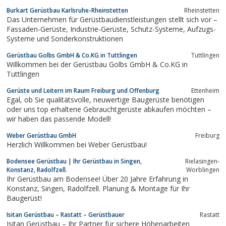
Burkart Gerüstbau Karlsruhe-Rheinstetten
Rheinstetten
Das Unternehmen für Gerüstbaudienstleistungen stellt sich vor –
Fassaden-Gerüste, Industrie-Gerüste, Schutz-Systeme, Aufzugs-
Systeme und Sonderkonstruktionen
Gerüstbau Golbs GmbH & Co.KG in Tuttlingen
Tuttlingen
Willkommen bei der Gerüstbau Golbs GmbH & Co.KG in
Tuttlingen
Gerüste und Leitern im Raum Freiburg und Offenburg
Ettenheim
Egal, ob Sie qualitätsvolle, neuwertige Baugerüste benötigen
oder uns top erhaltene Gebrauchtgerüste abkaufen möchten –
wir haben das passende Modell!
Weber Gerüstbau GmbH
Freiburg
Herzlich Willkommen bei Weber Gerüstbau!
Bodensee Gerüstbau | Ihr Gerüstbau in Singen,
Rielasingen-
Konstanz, Radolfzell.
Worblingen
Ihr Gerüstbau am Bodensee! Über 20 Jahre Erfahrung in
Konstanz, Singen, Radolfzell. Planung & Montage für Ihr
Baugerüst!
Isitan Gerüstbau – Rastatt – Gerüstbauer
Rastatt
Isitan Gerüstbau – Ihr Partner für sichere Höhenarbeiten