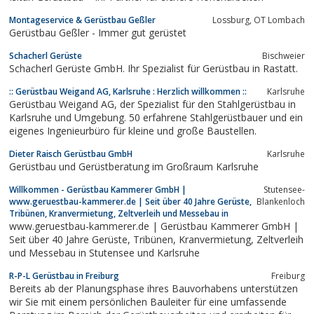
Montageservice & Gerüstbau Geßler
Lossburg, OT Lombach
Gerüstbau Geßler - Immer gut gerüstet
Schacherl Gerüste
Bischweier
Schacherl Gerüste GmbH. Ihr Spezialist für Gerüstbau in Rastatt.
:: Gerüstbau Weigand AG, Karlsruhe : Herzlich willkommen ::
Karlsruhe
Gerüstbau Weigand AG, der Spezialist für den Stahlgerüstbau in
Karlsruhe und Umgebung. 50 erfahrene Stahlgerüstbauer und ein
eigenes Ingenieurbüro für kleine und große Baustellen.
Dieter Raisch Gerüstbau GmbH
Karlsruhe
Gerüstbau und Gerüstberatung im Großraum Karlsruhe
Willkommen - Gerüstbau Kammerer GmbH |
Stutensee-
www.geruestbau-kammerer.de | Seit über 40 Jahre Gerüste,
Blankenloch
Tribünen, Kranvermietung, Zeltverleih und Messebau in
www.geruestbau-kammerer.de | Gerüstbau Kammerer GmbH |
Seit über 40 Jahre Gerüste, Tribünen, Kranvermietung, Zeltverleih
und Messebau in Stutensee und Karlsruhe
R-P-L Gerüstbau in Freiburg
Freiburg
Bereits ab der Planungsphase ihres Bauvorhabens unterstützen
wir Sie mit einem persönlichen Bauleiter für eine umfassende