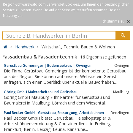
Region-Schwarzwald.com verwendet Cookies, um Ihnen den bestmöglichen
Service zu bieten. Wenn Sie auf der Seite weitersurfen stimmen Sie der
Nutzung zu.
×
Ich stimme zu.
Handwerk
Wirtschaft, Technik, Bauen & Wohnen
Fassadenbau & Fassadentechnik
16
Ergebnisse gefunden
Gerüstbau Gomeringer | Bodenseekreis | Owingen
Owingen
Die Firma Gerüstbau Gomeringer ist der kompetente Gerüstbau
aus der Region. Sie können auf unserer Website ein Gerüst
anfragen, sich einen Überblick über aktuelle Bauvorhaben
verschaffen oder sich als Mitarbeiter bewerben. Versuchen Sie es
Göring GmbH Malerarbeiten und Gerüstbau
Maulburg
aus!
Göring GmbH Maulburg » Ihr Partner für Gerüstbau und
Baumalerei in Maulburg, Lörrach und dem Wiesental.
Paul Becker GmbH - Gerüstbau, Entsorgung, Arbeitsbühnen
Denzlingen
Paul Becker GmbH bietet Gerüstbau, Teleskopstapler &
Arbeitsbühnenvermietung & Containerdienst in Freiburg,
Frankfurt, Berlin, Leipzig, Leuna, Karlsruhe...