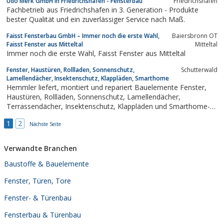
Udo Merk GmbH in Friedrichshafen - Fensterbau
Friedrichshafen
Shop finden Sie eine große Auswahl entsprechender Folien mit
Fachbetrieb aus Friedrichshafen in 3. Generation - Produkte
bis zu 10 Jahren Garantie vor. So...
bester Qualität und ein zuverlässiger Service nach Maß.
Faisst Fensterbau GmbH – Immer noch die erste Wahl,
Baiersbronn OT
Faisst Fenster aus Mitteltal
Mitteltal
Immer noch die erste Wahl, Faisst Fenster aus Mitteltal
Fenster, Haustüren, Rollladen, Sonnenschutz,
Schutterwald
Lamellendächer, Insektenschutz, Klappläden, Smarthome
Hemmler liefert, montiert und repariert Bauelemente Fenster,
Haustüren, Rollläden, Sonnenschutz, Lamellendächer,
Terrassendächer, Insektenschutz, Klappläden und Smarthome-
Komponenten in der Ortenau am Oberrhein.
1
2
Nächste Seite
Verwandte Branchen
Baustoffe & Bauelemente
Fenster, Türen, Tore
Fenster- & Türenbau
Fensterbau & Türenbau