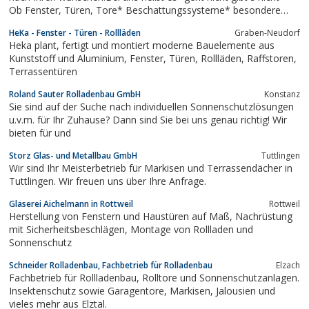
Ob Fenster, Türen, Tore* Beschattungssysteme* besondere
Farben* Überdachungen* oder, oder, oder ....Wir sind für Sie da,
HeKa - Fenster - Türen - Rollläden
Graben-Neudorf
sprechen Sie uns einfach an.
Heka plant, fertigt und montiert moderne Bauelemente aus
Kunststoff und Aluminium, Fenster, Türen, Rollläden, Raffstoren,
Terrassentüren
Roland Sauter Rolladenbau GmbH
Konstanz
Sie sind auf der Suche nach individuellen Sonnenschutzlösungen
u.v.m. für Ihr Zuhause? Dann sind Sie bei uns genau richtig! Wir
bieten für und
Storz Glas- und Metallbau GmbH
Tuttlingen
Wir sind Ihr Meisterbetrieb für Markisen und Terrassendächer in
Tuttlingen. Wir freuen uns über Ihre Anfrage.
Glaserei Aichelmann in Rottweil
Rottweil
Herstellung von Fenstern und Haustüren auf Maß, Nachrüstung
mit Sicherheitsbeschlägen, Montage von Rollladen und
Sonnenschutz
Schneider Rolladenbau, Fachbetrieb für Rolladenbau
Elzach
Fachbetrieb für Rollladenbau, Rolltore und Sonnenschutzanlagen.
Insektenschutz sowie Garagentore, Markisen, Jalousien und
vieles mehr aus Elztal.