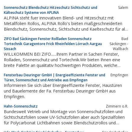
Sonnenschutz Blendschutz Hitzeschutz Sichtschutz und
Salem
Kälteschutz Systeme von APLINA
ALPINA steht fuer innovativen Blend- und Hitzeschutz mit
Metallfolien Rollos, ALPINA Rollo's bieten maßgeschneiderten
Blendschutz, Sonnenschutz, Sichtschutz und Kaelteschutz für alle
Glasflaechen
ZIFO Bad Säckingen Fenster Rollladen Sonnenschutz
Bad
Tortechnik Garagentore Frick Rheinfelden Lörrach Aargau
Säckingen -
Sissach
Wallbach
WILLKOMMEN BEI ZIFO......Ihrem Partner in Sachen Fenster,
Rolladen, Sonnenschutz und Tortechnik.Wir bieten Ihnen eine
breite Palette an qualitativ hochwertigen Produkten, welche
ansprechende und an die baulichen Gegebenheiten optimal
Fensterbau Deuringer GmbH | Energieeffiziente Fenster und
Empfingen
angepasste Lösungen bieten.Zudem bieten wir Ihnen eine
Türen, Sonnenschutz und Antriebe aus Empfingen
fachmännische Planung (bei Bedarf...
Informieren Sie sich über Energieeffiziente Fenster, Haustüren
und Bauelemente der Fa. Fensterbau Deuringer GmbH aus
Empfingen.
Hahn-Sonnenschutz
Zimmern o.R.
Bundesweit Vetrieb und Montage von Sonnenschutzfolien und
Sichtschutzfolien sowie UV-Schutzfolien aber auch Spezialfolien
für Polycarbonat Lichtbahnen sowie Blendschutzrollos und
Lamellen.In unserem Sonnenschutzfolie bzw. Sichtschutzfolie