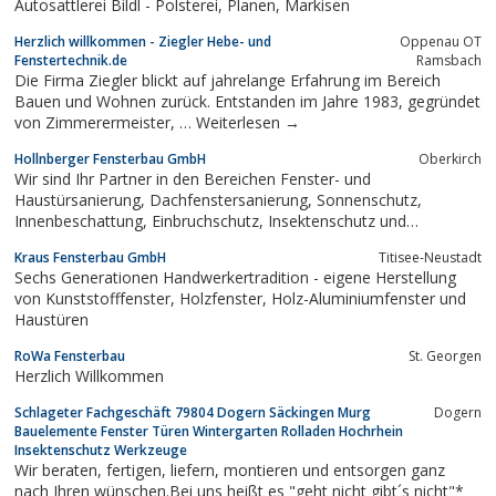
Autosattlerei Bildl - Polsterei, Planen, Markisen
Herzlich willkommen - Ziegler Hebe- und
Oppenau OT
Fenstertechnik.de
Ramsbach
Die Firma Ziegler blickt auf jahrelange Erfahrung im Bereich
Bauen und Wohnen zurück. Entstanden im Jahre 1983, gegründet
von Zimmerermeister, … Weiterlesen →
Hollnberger Fensterbau GmbH
Oberkirch
Wir sind Ihr Partner in den Bereichen Fenster- und
Haustürsanierung, Dachfenstersanierung, Sonnenschutz,
Innenbeschattung, Einbruchschutz, Insektenschutz und
Reparaturdienst.
Kraus Fensterbau GmbH
Titisee-Neustadt
Sechs Generationen Handwerkertradition - eigene Herstellung
von Kunststofffenster, Holzfenster, Holz-Aluminiumfenster und
Haustüren
RoWa Fensterbau
St. Georgen
Herzlich Willkommen
Schlageter Fachgeschäft 79804 Dogern Säckingen Murg
Dogern
Bauelemente Fenster Türen Wintergarten Rolladen Hochrhein
Insektenschutz Werkzeuge
Wir beraten, fertigen, liefern, montieren und entsorgen ganz
nach Ihren wünschen.Bei uns heißt es "geht nicht gibt´s nicht"*