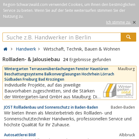
Region-Schwarzwald.com verwendet Cookies, um Ihnen den bestmöglichen
Service zu bieten. Wenn Sie auf der Seite weitersurfen stimmen Sie der
Nutzung zu.
×
Ich stimme zu.
Handwerk
Wirtschaft, Technik, Bauen & Wohnen
Rollladen- & Jalousiebau
24
Ergebnisse gefunden
Wintergarten Terrassenüberdachungen Fenster Haustüren
Maulburg
Beschattungssysteme Balkonverglasungen Hochrhein Lörrach
Südbaden Freiburg Bad Krozingen
Individuelle Projekte, auf das jeweilige
Bauvorhaben zugeschnitten, sind die Stärken
der Wintergarten-land GmbH aus Maulburg. Die
umfangreiche Ausstellung ist immer auf dem
JOST Rollladenbau und Sonnenschutz in Baden-Baden
Baden-Baden
neuesten Stand und umfasst mehrere
Wir bieten Ihnen als Meisterbetrieb des Rollladen- und
komplette Wintergärten, diverse
Sonnenschutztechniker Handwerks, professionellen Service und
Terrassenüberdachungen, Glashäuser,
höchste Qualität für Ihr Zuhause.
Lamellendächer sowie verschiedene...
Autosattlerei Bildl
Albbruck