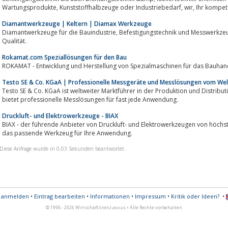
Wartungsprodukte, Kunststoffhalbzeuge oder 
Diamantwerkzeuge | Keltern | Diamax Werkzeuge
Diamantwerkzeuge für die Bauindustrie, Befestigungstechnik und Messwerkzeuge alles aus einer Hand ihr Partner für
Qualität.
Rokamat.com Speziallösungen für den Bau
ROKAMAT - Entwicklung und Herstellung von Spezialmaschinen für das Bauha
Testo SE & Co. KGaA | Professionelle Messgeräte und Messlösungen vom We
Testo SE & Co. KGaA ist weltweiter Marktführer in der Produktion und Distri
bietet professionelle Messlösungen für fast jede Anwendung.
Druckluft- und Elektrowerkzeuge - BIAX
BIAX - der führende Anbieter von Druckluft- und Elektrowerkzeugen von höchste
das passende Werkzeug für Ihre Anwendung.
Diese Anfrage wurde in 0,03 Sekunden beantwortet.
s anmelden
•
Eintrag bearbeiten
•
Informationen
•
Impressum
•
Kritik oder Ideen?
•
© 1998 - 2026 Wirtschaftsnetz axxus • Alle Rechte vorbehalten