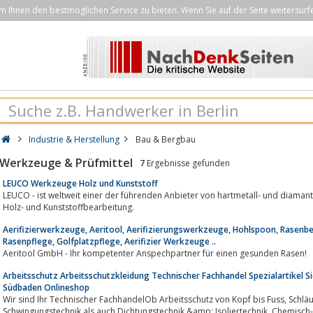
Ihnen den bestmöglichen Service zu bieten. Wenn Sie auf der Seite weitersurf
Industrie & Herstellung
Bau & Bergbau
Werkzeuge & Prüfmittel
7
Ergebnisse gefunden
LEUCO Werkzeuge Holz und Kunststoff
LEUCO - ist weltweit einer der führenden Anbieter von hartmetall- und diama
Holz- und Kunststoffbearbeitung.
Aerifizierwerkzeuge, Aeritool, Aerifizierungswerkzeuge, Hohlspoon, Rasenbe
Rasenpflege, Golfplatzpflege, Aerifizier Werkzeuge ..
Aeritool GmbH - Ihr kompetenter Anspechpartner für einen gesunden Rasen!
Arbeitsschutz Arbeitsschutzkleidung Technischer Fachhandel Spezialartikel S
Südbaden Onlineshop
Wir sind Ihr Technischer FachhandelOb Arbeitsschutz von Kopf bis Fuss, Schläuche &amp; Armaturen undsowie Profile und
Schwingungstechnik als auch Dichtungstechnik &amp; Isoliertechnik. Chemisch