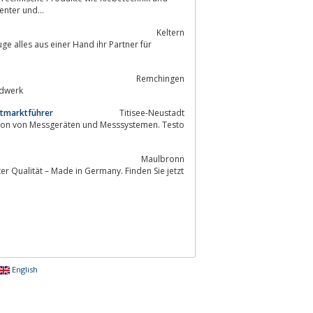
Industriebedarf, wir, Ihr kompetenter und...
Keltern
Remchingen
ndwerk
ltmarktführer
Titisee-Neustadt
bution von Messgeräten und Messsystemen. Testo
Maulbronn
r Qualität – Made in Germany. Finden Sie jetzt
English