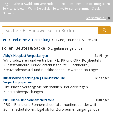
Region-Schwarzwald.com verwendet Cookies, um Ihnen den bestmöglichen
Service zu bieten. Wenn Sie auf der Seite weitersurfen stimmen Sie der
Nutzung zu.
×
Ich stimme zu.
Industrie & Herstellung
Büro, Haushalt & Freizeit
Folien, Beutel & Säcke
6
Ergebnisse gefunden
Abby's Neoplast Verpackungen
Steißlingen
Wir produzieren und vertreiben PE, PP und OPP-Polybeutel /
Kunststoffbeutel.Druckverschlussbeutel, Flachbeutel,
Kreuzbodenbeutel und Blockbodenbeutelwerden ab Lager
geliefert oder auf Kundenwunsch angefertigt.
Kunststoffverpackungen | Elke-Plastic - Ihr
Rielasingen
Verpackungspartner
Elke Plastic versorgt Sie mit stabilen und vielseitigen
Kunststoffverpackungen.
PBS - Blend- und Sonnenschutzfolie
Tuttlingen
PBS – Blend und Sonnenschutzfolie montiert bundesweit
Sonnenschutzfolien. Egal ob für Büroräume, Eingangs- oder