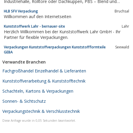
Industriehalle, Rolltore oder Dachkuppen, PBS – Blend und
Sonnenschutzfolie richtet sich stets nach den Wünschen und
HLB SFV Verpackung
Bruchsal
Vorgaben ihrer Kunden.PBS ist der Spezialist in Sachen Montage
Willkommen auf den Internetseiten
von Sonnenschutzfolie. PBS...
Kunststoffwerk Lahr - bernauer-site
Lahr
Herzlich Willkommen bei der Kunststoffwerk Lahr GmbH - Ihr
Partner für flexible Verpackungen.
Verpackungen Kunststoffverpackungen Kunststoffformteile
Seewald
GEBA
Verwandte Branchen
Fachgroßhandel Einzelhandel & Lieferanten
Kunststoffverarbeitung & Kunststofftechnik
Schachteln, Kartons & Verpackungen
Sonnen- & Sichtschutz
Verpackungstechnik & Verschlusstechnik
Diese Anfrage wurde in 0,05 Sekunden beantwortet.