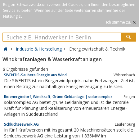
Region-Schwarzwald.com verwendet Cookies, um Ihnen den bestmöglichen
Service zu bieten. Wenn Sie auf der Seite weitersurfen stimmen Sie der
Nutzung zu.
×
Ich stimme zu.
Industrie & Herstellung
Energiewirtschaft & Technik
Windkraftanlagen & Wasserkraftanlagen
6
Ergebnisse gefunden
SIVENTIS-Saubere Energie aus Wind
Vöhrenbach
Die SIVENTIS ist ein Bürgerwindprojekt nahe Furtwangen. Ziel ist,
einen Beitrag zur nachhaltigen Energieerzeugung zu leisten.
Bioenergiedorf, Windkraft, Grüne Geldanlage | solarcomplex
Singen
solarcomplex AG bietet grüne Geldanlagen und ist die zentrale
Kraft für Planung und Realisierung von erneuerbaren Energie-
Anlagen in Süddeutschland
Schluchseewerk AG
Laufenburg
In fünf Kraftwerken mit insgesamt 20 Maschinensätzen stellt die
Schluchseewerk AG eine Leistung von 1.836MW im