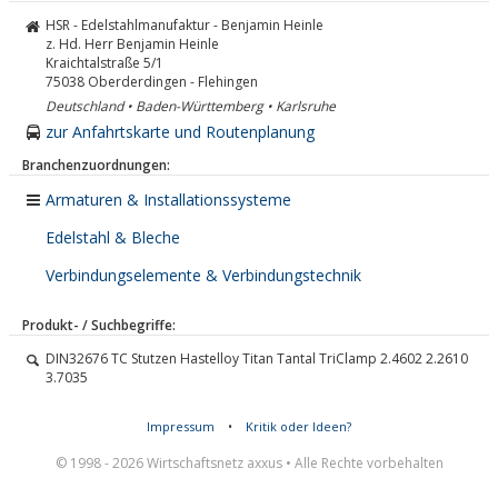
HSR - Edelstahlmanufaktur - Benjamin Heinle
z. Hd. Herr Benjamin Heinle
Kraichtalstraße 5/1
75038
Oberderdingen - Flehingen
Deutschland • Baden-Württemberg • Karlsruhe
zur Anfahrtskarte und Routenplanung
Branchenzuordnungen:
Armaturen & Installationssysteme
Edelstahl & Bleche
Verbindungselemente & Verbindungstechnik
Produkt- / Suchbegriffe:
DIN32676 TC Stutzen Hastelloy Titan Tantal TriClamp 2.4602 2.2610
3.7035
Impressum
•
Kritik oder Ideen?
© 1998 - 2026 Wirtschaftsnetz axxus • Alle Rechte vorbehalten