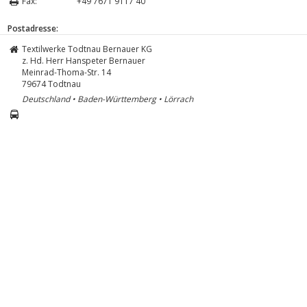
Fax:
+49 7671 9117 40
Postadresse:
Textilwerke Todtnau Bernauer KG
z. Hd. Herr Hanspeter Bernauer
Meinrad-Thoma-Str. 14
79674
Todtnau
Deutschland • Baden-Württemberg • Lörrach