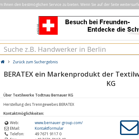
Ihnen den bestmöglichen Service zu bieten. Wenn Sie auf der Seite weitersurf
Zurück zum Suchergebnis
BERATEX ein Markenprodukt der Textil
KG
Über Textilwerke Todtnau Bernauer KG
Herstellung des Trenngewebes BERATEX
Kontaktmöglichkeiten:
Web:
www.bernauer-group.com/
EMail:
Kontaktformular
Telefon:
49 7671 9117 0