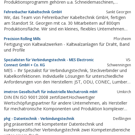
Produktionsprogramm gehören u.a. Schneidemaschinen,
kombinierte Schneid- und Abisoliermaschinen, Zufuehrgeraete,
Fehrenbacher Kabeltechnik GmbH
Sankt Georgen
Abrollgeraete etc.
Wir, das Team von Fehrenbacher Kabeltechnik GmbH, fertigen
am Standort St. Georgen mit ca. 30 Mitarbeitern auf 800qm
Produktionsfläche. Wir sind ein kleines, flexibles Unternehmen
mit standardisierten Abläufen und kurzen Entscheidungswegen.
Precision Rolling Mills
Pforzheim
Ob Litzen, Mantelleitungen, Flachbandleitungen oder komplexe
Fertigung von Kaltwalzwerken - Kaltwalzanlagen für Draht, Band
Baugruppen, wir haben immer...
und Profile
Spezialisten für Verbindungstechnik - MES Electronic
VS-
Connect GmbH + Co. KG
Schwenningen
MES – Ihr Spezialist für Verbindungstechnik, Steckverbinder und
Kabelkonfektionen. Individuelle Lösungen für unterschiedliche
Anforderungen von den Herstellern: JST, ODU, CONEC, Lumberg,
IMS Connector Systems und Steckverbinder MADE IN TAIWAN.
imetron Gesellschaft für industrielle Mechatronik mbH
Umkirch
DIN EN ISO 9001:2008 zertifiziertHochwertiger
Wertschöpfungspartner für andere Unternehmen, als Hersteller
für mechatronische Komponenten und Produktion komplexer
Produkte bestehend aus Elektrotchnik, Machinenbau, Pneumatik
phg - Datentechnik - Verbindungstechnik
Deißlingen
und Hydraulik.Entwicklung und Produktion von Mecanum
phg präsentiert mit kompetenter Datentechnik und
LogistikfahrzeugeProduzent für...
kundenspezifischer Verbindungstechnik zwei Kompetenzbereiche