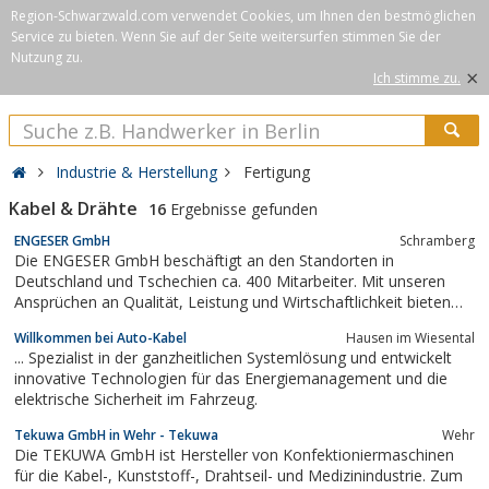
Region-Schwarzwald.com verwendet Cookies, um Ihnen den bestmöglichen
Service zu bieten. Wenn Sie auf der Seite weitersurfen stimmen Sie der
Nutzung zu.
×
Ich stimme zu.
Industrie & Herstellung
Fertigung
Kabel & Drähte
16
Ergebnisse gefunden
EN­GESER GmbH
Schram­berg
Die ENGESER GmbH beschäftigt an den Standorten in
Deutschland und Tschechien ca. 400 Mitarbeiter. Mit unseren
Ansprüchen an Qualität, Leistung und Wirtschaftlichkeit bieten
wir im Bereich der Kabelkonfektion kundenorientierte
Willkommen bei Auto-Kabel
Hausen im Wiesental
Systemlösungen und das komplette Portfolio an Aderendhülsen
... Spezialist in der ganzheitlichen Systemlösung und entwickelt
sowie technische Kunststoffteile.
innovative Technologien für das Energiemanagement und die
elektrische Sicherheit im Fahrzeug.
Tekuwa GmbH in Wehr - Tekuwa
Wehr
Die TEKUWA GmbH ist Hersteller von Konfektioniermaschinen
für die Kabel-, Kunststoff-, Drahtseil- und Medizinindustrie. Zum