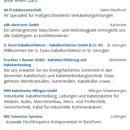
unter einem Dach.
AK Produktionstechnik
Salem-Neufrach
Ihr Spezialist für maßgeschneiderte Verkabelungslösungen
edb-electronic GmbH
Karlsruhe
Ein umfangreicher Maschinen- und Werkzeugpark ermöglicht uns
alle Kabeltypen zu konfektionieren.
G. Fazio Kabelkonfektion – Kabelkonfektion GmbH & Co. KG
St. Georgen
Willkommen bei G. Fazio Kabelkonfektion in St. Georgen
Prechter + Renner GmbH - Kabeldurchführung und
Wimsheim
Kabelverbindung
Bei uns erwartet Sie ein breitgefächertes Sortiment in den
Bereichen Kabelschutz und Kabelverbindungstechnik. Dazu
gehören Membrantüllen, Gummitüllen, Kabeltüllen sowie
Durchführungstüllen, Tüllen, Knickschutztüllen und Schutzkappen.
KWV Kabelwerke Villingen GmbH
Villingen-Schwenningen
Des Weiteren führen wir Kabelschuhe, Flachstecker,
Individuelle Kabelherstellung, Leitungen und Kabelzubehör für
Flachsteckhülsen, Aderendhülsen...
Medizin, Audio, Maschinenbau, Mess- und Prüftechnik,
Sensortechnik, Kabel für industrielle Kommunikation.
IMS Connector Systems
Löffingen
...koaxiale Hochfrequenz-Komponenten in Bestform.