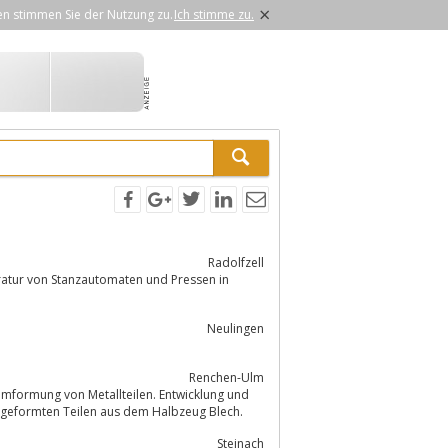
×
en stimmen Sie der Nutzung zu.
Ich stimme zu.
Radolfzell
Neulingen
Renchen-Ulm
Umformung von Metallteilen. Entwicklung und
umgeformten Teilen aus dem Halbzeug Blech.
Steinach