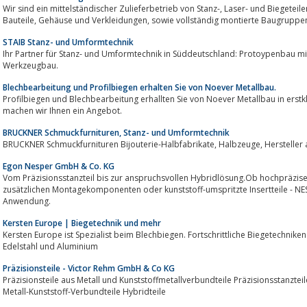
Wir sind ein mittelständischer Zulieferbetrieb von Stanz-, Laser- und Biegeteilen und produzieren hochpräzise, individuelle
Bauteile, Gehäuse und Verkleidungen, sowie vollständig montierte Baugrupp
STAIB Stanz- und Umformtechnik
Ihr Partner für Stanz- und Umformtechnik in Süddeutschland: Protoypenbau 
Werkzeugbau.
Blechbearbeitung und Profilbiegen erhalten Sie von Noever Metallbau.
Profilbiegen und Blechbearbeitung erhallten Sie von Noever Metallbau in erstkl
machen wir Ihnen ein Angebot.
BRUCKNER Schmuckfurnituren, Stanz- und Umformtechnik
BRUCKNER Schmuckfurnituren Bijouterie-
Egon Nesper GmbH & Co. KG
Vom Präzisionsstanzteil bis zur anspruchsvollen Hybridlösung.Ob hochpräzise Stanz-, Biege- oder Umfo
zusätzlichen Montagekomponenten oder kunststoff-umspritzte Insertteile - NE
Anwendung.
Kersten Europe | Biegetechnik und mehr
Kersten Europe ist Spezialist beim Blechbiegen. Fortschrittliche Biegetechniken bei Rohren, Profilen und P
Edelstahl und Aluminium
Präzisionsteile - Victor Rehm GmbH & Co KG
Präzisionsteile aus Metall und Kunststoffmetallverbundteile Präzisionsstanzteile 
Metall-Kunststoff-Verbundteile Hybridteile