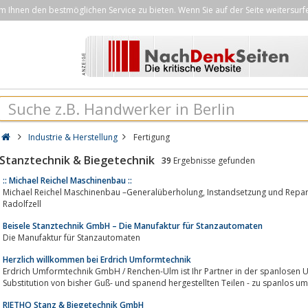
Ihnen den bestmöglichen Service zu bieten. Wenn Sie auf der Seite weitersurf
Industrie & Herstellung
Fertigung
Stanztechnik & Biegetechnik
39
Ergebnisse gefunden
:: Michael Reichel Maschinenbau ::
Michael Reichel Maschinenbau –Generalüberholung, Instandsetzung und Reparatur von Stanzautomaten und Pressen in
Radolfzell
Beisele Stanztechnik GmbH – Die Manufaktur für Stanzautomaten
Die Manufaktur für Stanzautomaten
Herzlich willkommen bei Erdrich Umformtechnik
Erdrich Umformtechnik GmbH / Renchen-Ulm ist Ihr Partner in der spanlosen 
Substitution von bisher Guß- und spanend hergestellten Teilen - zu spanlos 
RIETHO Stanz & Biegetechnik GmbH