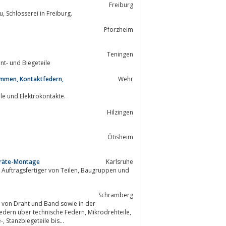
Freiburg
Weber Metallverarbeitung, Gehäusebau, Stanz- und Biegetechnik, Werkzeugbau, Schlosserei in Freiburg.
Pforzheim
Teningen
von Rohrbefestigungen, Freileitungsmaterial sowie Stanz-, Preß-, Kant- und Biegeteile
emmen, Kontaktfedern,
Wehr
ile und Elektrokontakte.
Hilzingen
Ötisheim
eräte-Montage
Karlsruhe
Schramberg
g von Draht und Band sowie in der
Komponenten und Baugruppen für die minimalinvasive Chirurgie, Stanz-, Biege-, Stanzbiegeteile bis...