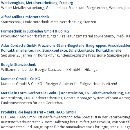
Werkzeugbau, Metallverarbeitung, Freiburg
Alfred Müller Umformtechnik
Stanztechnik, Umformtechnik, Metallverarbeitung, Stanzen
Formtechnik in Südbaden GmbH & Co. KG
Produktion 
Atlas Contacte GmbH: Präzisions-Stanz-Biegeteile, Baugruppen, Anschlusskl
Kontaktlamellentechnik, Steckkontakte, Schaltkontakte, Kontaktlamelle
Seit über 25 Jahren Ihr Kontakt für kundenspezifische Präzisions- Stanz-Biegete
Boegle-Stanztechnik
Willkommen bei der Boegle-Stanztechnik GmbH in Hilzingen
Kummer GmbH + Co.KG
Kummer GmbH & Co. KG – Einziger Anbieter für Folgeverbundspritzen!
Metalle in Form Geräteteile GmbH | Konstruktion, CNC-Blechverarbeitung, G
Konstruktion, CNC-Blechverarbeitung, Geräte-Montage: Systemlieferant &amp; Auftragsfertiger von Teilen, Baugruppen und
Funktionseinheiten für den Gerätebau.
Produkte, die begeistern! – CARL HAAS GmbH
Die CARL HAAS GmbH ist der feinwerktechnische Spezialist in der Verarbeitun
Kunststoffverbundtechnik. Vom Halbzeug bis zum fertigen Produkt, von Spiralfedern über technische Federn, Mikrodrehteile,