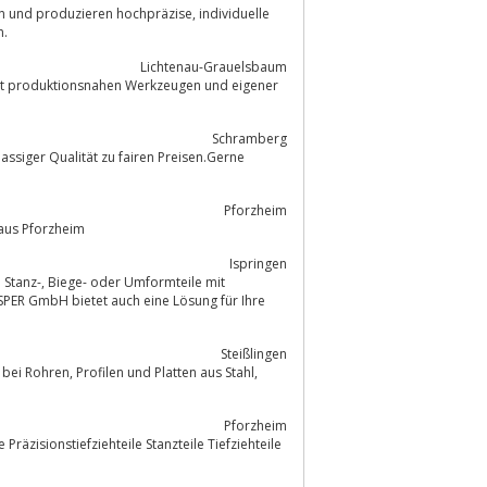
en.
Lichtenau-Grauelsbaum
mit produktionsnahen Werkzeugen und eigener
Schramberg
assiger Qualität zu fairen Preisen.Gerne
Pforzheim
Halbfabrikate, Halbzeuge, Hersteller aus Pforzheim
Ispringen
rmteile mit
SPER GmbH bietet auch eine Lösung für Ihre
Steißlingen
latten aus Stahl,
Pforzheim
Präzisionstiefziehteile Stanzteile Tiefziehteile