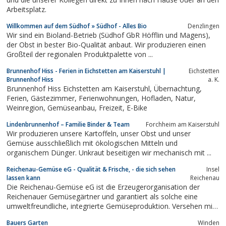
Arbeitsplatz.
Willkommen auf dem Südhof » Südhof - Alles Bio
Denzlingen
Wir sind ein Bioland-Betrieb (Südhof GbR Höfflin und Magens),
der Obst in bester Bio-Qualität anbaut. Wir produzieren einen
Großteil der regionalen Produktpalette von ...
Brunnenhof Hiss - Ferien in Eichstetten am Kaiserstuhl |
Eichstetten
Brunnenhof Hiss
a. K.
Brunnenhof Hiss Eichstetten am Kaiserstuhl, Übernachtung,
Ferien, Gästezimmer, Ferienwohnungen, Hofladen, Natur,
Weinregion, Gemüseanbau, Freizeit, E-Bike
Lindenbrunnenhof – Familie Binder & Team
Forchheim am Kaiserstuhl
Wir produzieren unsere Kartoffeln, unser Obst und unser
Gemüse ausschließlich mit ökologischen Mitteln und
organischem Dünger. Unkraut beseitigen wir mechanisch mit ...
Reichenau-Gemüse eG - Qualität & Frische, - die sich sehen
Insel
lassen kann
Reichenau
Die Reichenau-Gemüse eG ist die Erzeugerorganisation der
Reichenauer Gemüsegärtner und garantiert als solche eine
umweltfreundliche, integrierte Gemüseproduktion. Versehen mit
dem Qualitätszeichen Baden-Württemberg, werden die Produkte
Bauers Garten
Winden
unter dem Motto „täglich frisch von der Gemüseinsel“ seit März