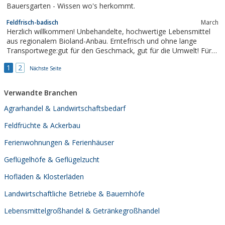
Bauersgarten - Wissen wo's herkommt.
2006 vollständig über...
Feldfrisch-badisch
March
Herzlich willkommen! Unbehandelte, hochwertige Lebensmittel
aus regionalem Bioland-Anbau. Erntefrisch und ohne lange
Transportwege:gut für den Geschmack, gut für die Umwelt! Für
unsere ...
1
2
Nächste Seite
Verwandte Branchen
Agrarhandel & Landwirtschaftsbedarf
Feldfrüchte & Ackerbau
Ferienwohnungen & Ferienhäuser
Geflügelhöfe & Geflügelzucht
Hofläden & Klosterläden
Landwirtschaftliche Betriebe & Bauernhöfe
Lebensmittelgroßhandel & Getränkegroßhandel