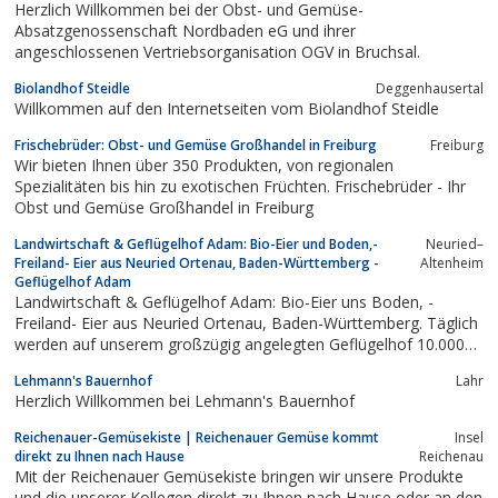
Herzlich Willkommen bei der Obst- und Gemüse-
Absatzgenossenschaft Nordbaden eG und ihrer
angeschlossenen Vertriebsorganisation OGV in Bruchsal.
Biolandhof Steidle
Deggenhausertal
Willkommen auf den Internetseiten vom Biolandhof Steidle
Frischebrüder: Obst- und Gemüse Großhandel in Freiburg
Freiburg
Wir bieten Ihnen über 350 Produkten, von regionalen
Spezialitäten bis hin zu exotischen Früchten. Frischebrüder - Ihr
Obst und Gemüse Großhandel in Freiburg
Landwirtschaft & Geflügelhof Adam: Bio-Eier und Boden,-
Neuried–
Freiland- Eier aus Neuried Ortenau, Baden-Württemberg -
Altenheim
Geflügelhof Adam
Landwirtschaft & Geflügelhof Adam: Bio-Eier uns Boden, -
Freiland- Eier aus Neuried Ortenau, Baden-Württemberg. Täglich
werden auf unserem großzügig angelegten Geflügelhof 10.000
frische Eier gelegt. Unseren Kunden bieten wir Eier aus
Lehmann's Bauernhof
Lahr
konventioneller Bodenhaltung, Freilandhaltung sowie auch Bio-
Herzlich Willkommen bei Lehmann's Bauernhof
Eier unseres Rohrburger Bio...
Reichenauer-Gemüsekiste | Reichenauer Gemüse kommt
Insel
direkt zu Ihnen nach Hause
Reichenau
Mit der Reichenauer Gemüsekiste bringen wir unsere Produkte
und die unserer Kollegen direkt zu Ihnen nach Hause oder an den