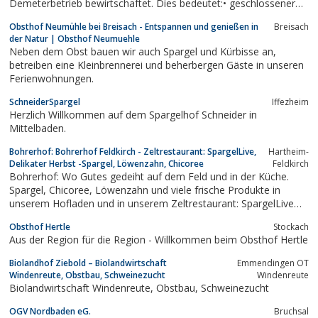
Demeterbetrieb bewirtschaftet. Dies bedeutet:• geschlossener
Betriebsorganismus-• keine synthetischen Handelsdünger und
Obsthof Neumühle bei Breisach - Entspannen und genießen in
Breisach
Spritzmittel• kein Einsatz von Gentechnik• artgerechte
der Natur | Obsthof Neumuehle
Tierhaltung• Anwendung der...
Neben dem Obst bauen wir auch Spargel und Kürbisse an,
betreiben eine Kleinbrennerei und beherbergen Gäste in unseren
Ferienwohnungen.
SchneiderSpargel
Iffezheim
Herzlich Willkommen auf dem Spargelhof Schneider in
Mittelbaden.
Bohrerhof: Bohrerhof Feldkirch - Zeltrestaurant: SpargelLive,
Hartheim-
Delikater Herbst -Spargel, Löwenzahn, Chicoree
Feldkirch
Bohrerhof: Wo Gutes gedeiht auf dem Feld und in der Küche.
Spargel, Chicoree, Löwenzahn und viele frische Produkte in
unserem Hofladen und in unserem Zeltrestaurant: SpargelLive
und Delikater Herbst
Obsthof Hertle
Stockach
Aus der Region für die Region - Willkommen beim Obsthof Hertle
Biolandhof Ziebold – Biolandwirtschaft
Emmendingen OT
Windenreute, Obstbau, Schweinezucht
Windenreute
Biolandwirtschaft Windenreute, Obstbau, Schweinezucht
OGV Nordbaden eG.
Bruchsal