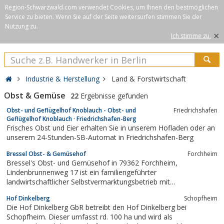
Region-Schwarzwald.com verwendet Cookies, um Ihnen den bestmöglichen
Service zu bieten. Wenn Sie auf der Seite weitersurfen stimmen Sie der
Nutzung zu.
×
Ich stimme zu.
Industrie & Herstellung
Land & Forstwirtschaft
Obst & Gemüse
22
Ergebnisse gefunden
Obst- und Geflügelhof Knoblauch - Obst- und
Friedrichshafen
Geflügelhof Knoblauch · Friedrichshafen-Berg
Frisches Obst und Eier erhalten Sie in unserem Hofladen oder an
unserem 24-Stunden-SB-Automat in Friedrichshafen-Berg
Bressel Obst- & Gemüsehof
Forchheim
Bressel's Obst- und Gemüsehof in 79362 Forchheim,
Lindenbrunnenweg 17 ist ein familiengeführter
landwirtschaftlicher Selbstvermarktungsbetrieb mit
Verkaufsständen in der Region.
Hof Dinkelberg
Schopfheim
Die Hof Dinkelberg GbR betreibt den Hof Dinkelberg bei
Schopfheim. Dieser umfasst rd. 100 ha und wird als