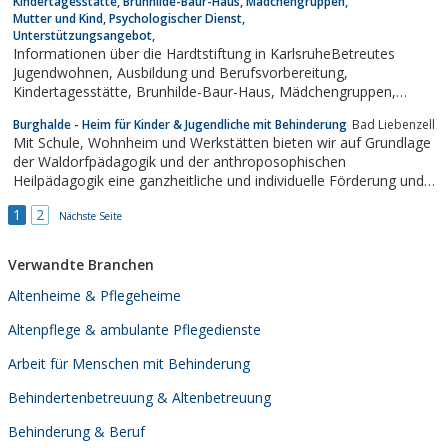
Kindertagesstätte, Brunhilde-Baur-Haus, Mädchengruppen,
Mutter und Kind, Psychologischer Dienst,
Unterstützungsangebot,
Informationen über die Hardtstiftung in KarlsruheBetreutes
Jugendwohnen, Ausbildung und Berufsvorbereitung,
Kindertagesstätte, Brunhilde-Baur-Haus, Mädchengruppen,
Mutter und Kind, Psychologischer Dienst,
Burghalde - Heim für Kinder & Jugendliche mit Behinderung
Bad Liebenzell
Unterstützungsangebot
Mit Schule, Wohnheim und Werkstätten bieten wir auf Grundlage
der Waldorfpädagogik und der anthroposophischen
Heilpädagogik eine ganzheitliche und individuelle Förderung und
Betreuung an.
1
2
Nächste Seite
Verwandte Branchen
Altenheime & Pflegeheime
Altenpflege & ambulante Pflegedienste
Arbeit für Menschen mit Behinderung
Behindertenbetreuung & Altenbetreuung
Behinderung & Beruf