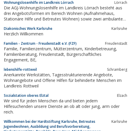
Wohnungslosenhilfe im Landkreis Lörrach
Lörrach
Die AGJ-Wohnungslosenhilfe im Landkreis Lörrach besteht aus
drei Angebotsformen im Bereich Wohnen (Aufnahmehaus,
Stationäre Hilfe und Betreutes Wohnen) sowie zwei ambulanten
Fachberatungen und Tagesstätten in Lörrach und Weil am Rhein.
Diakonisches Werk Karlsruhe
Karlsruhe
Herzlich Willkommen
Familien - Zentrum - Freudenstadt e.V. (FZF)
Freudenstadt
Familie, Familienzentrum, Mütterzentrum, Kinderbetreuung,
Familienberatung, Freudenstadt, Bürgerschaftliches
Engagement, BE,
lebenshilfe-rottweil
Schramberg
Anerkannte Werkstätten, Tagesstrukturierende Angebote,
Wohnangebote und Offene Hilfen für behinderte Menschen im
Landkreis Rottweil
Sozialstation oberes Elztal
Elzach
Wir sind für jeden Menschen da und bieten jedem
Hilfesuchenden unsere Dienste an ob alt oder jung, arm oder
reich.
Willkommen bei der Hardtstiftung Karlsruhe, Betreutes
Karlsruhe
Jugendwohnen, Ausbildung und Berufsvorbereitung,