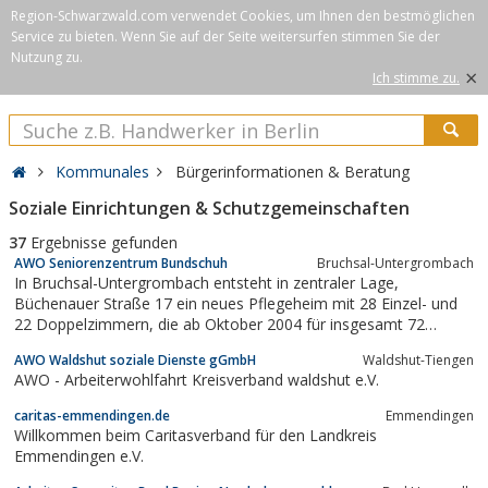
Region-Schwarzwald.com verwendet Cookies, um Ihnen den bestmöglichen
Service zu bieten. Wenn Sie auf der Seite weitersurfen stimmen Sie der
Nutzung zu.
×
Ich stimme zu.
Kommunales
Bürgerinformationen & Beratung
Soziale Einrichtungen & Schutzgemeinschaften
37
Ergebnisse gefunden
AWO Seniorenzentrum Bundschuh
Bruchsal-Untergrombach
In Bruchsal-Untergrombach entsteht in zentraler Lage,
Büchenauer Straße 17 ein neues Pflegeheim mit 28 Einzel- und
22 Doppelzimmern, die ab Oktober 2004 für insgesamt 72
Bewohner bezugsfertig sind, mit dem Angebot zahlreicher
AWO Waldshut soziale Dienste gGmbH
Waldshut-Tiengen
Kurzzeitpflegeplätze.
AWO - Arbeiterwohlfahrt Kreisverband waldshut e.V.
caritas-emmendingen.de
Emmendingen
Willkommen beim Caritasverband für den Landkreis
Emmendingen e.V.