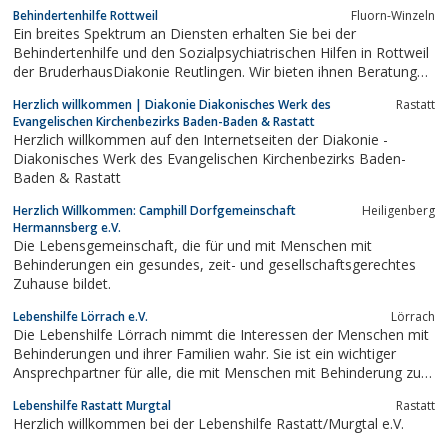
Ambulante Pflegedienste bis hin zu Wohnungslosenhilfe und
Behindertenhilfe Rottweil
Fluorn-Winzeln
Jugendmigrationsdienste.
Ein breites Spektrum an Diensten erhalten Sie bei der
Behindertenhilfe und den Sozialpsychiatrischen Hilfen in Rottweil
der BruderhausDiakonie Reutlingen. Wir bieten ihnen Beratung
und Begleitung, Arbeitsplätze und betreute Wohnmöglichkeiten,
Herzlich willkommen | Diakonie Diakonisches Werk des
Rastatt
Therapie und Pflege.
Evangelischen Kirchenbezirks Baden-Baden & Rastatt
Herzlich willkommen auf den Internetseiten der Diakonie -
Diakonisches Werk des Evangelischen Kirchenbezirks Baden-
Baden & Rastatt
Herzlich Willkommen: Camphill Dorfgemeinschaft
Heiligenberg
Hermannsberg e.V.
Die Lebensgemeinschaft, die für und mit Menschen mit
Behinderungen ein gesundes, zeit- und gesellschaftsgerechtes
Zuhause bildet.
Lebenshilfe Lörrach e.V.
Lörrach
Die Lebenshilfe Lörrach nimmt die Interessen der Menschen mit
Behinderungen und ihrer Familien wahr. Sie ist ein wichtiger
Ansprechpartner für alle, die mit Menschen mit Behinderung zu
tun haben.
Lebenshilfe Rastatt Murgtal
Rastatt
Herzlich willkommen bei der Lebenshilfe Rastatt/Murgtal e.V.