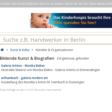
Ihnen den bestmöglichen Service zu bieten. Wenn Sie auf der Seite weitersurf
Kunst & Kultur
Künstler & Organisationen
Bildende Kunst & Biografien
2
Ergebnisse gefunden
Galerie Artimo - Monika Baltes
Abstrakte Malerei von Monika Baltes - Galerie Artimo in Emmendingen
arthambach - galerie modern art
Ausstellung des Künstlers Anton W. Hambach in Dunningen
Diese Anfrage wurde in 0,03 Sekunden beantwortet.