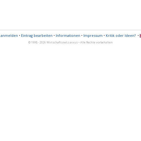
s anmelden
•
Eintrag bearbeiten
•
Informationen
•
Impressum
•
Kritik oder Ideen?
•
© 1998 - 2026 Wirtschaftsnetz axxus • Alle Rechte vorbehalten