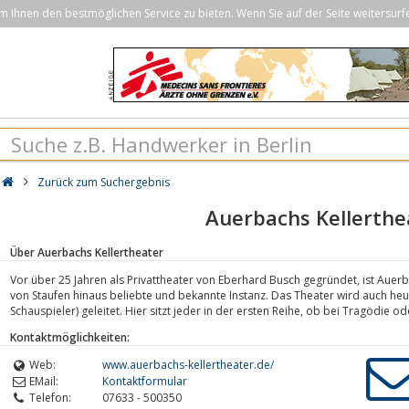
Ihnen den bestmöglichen Service zu bieten. Wenn Sie auf der Seite weitersurf
Zurück zum Suchergebnis
Auerbachs Kellerthe
Über Auerbachs Kellertheater
Vor über 25 Jahren als Privattheater von Eberhard Busch gegründet, ist Auerb
von Staufen hinaus beliebte und bekannte Instanz. Das Theater wird auch heut
Schauspieler) geleitet. Hier sitzt jeder in der ersten Reihe, ob bei Tragödie 
Kontaktmöglichkeiten:
Web:
www.auerbachs-kellertheater.de/
EMail:
Kontaktformular
Telefon:
07633 - 500350