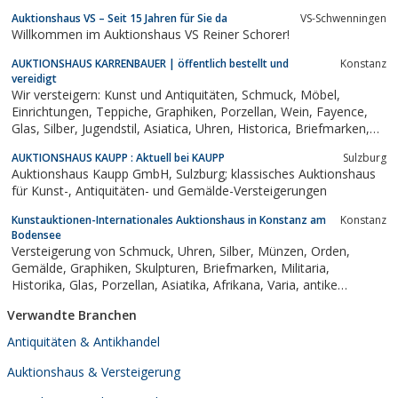
Auktionshaus.
Auktionshaus VS – Seit 15 Jahren für Sie da
VS-Schwenningen
Willkommen im Auktionshaus VS Reiner Schorer!
AUKTIONSHAUS KARRENBAUER | öffentlich bestellt und
Konstanz
vereidigt
Wir versteigern: Kunst und Antiquitäten, Schmuck, Möbel,
Einrichtungen, Teppiche, Graphiken, Porzellan, Wein, Fayence,
Glas, Silber, Jugendstil, Asiatica, Uhren, Historica, Briefmarken,
Münzen, Design und anderes.
AUKTIONSHAUS KAUPP : Aktuell bei KAUPP
Sulzburg
Auktionshaus Kaupp GmbH, Sulzburg; klassisches Auktionshaus
für Kunst-, Antiquitäten- und Gemälde-Versteigerungen
Kunstauktionen-Internationales Auktionshaus in Konstanz am
Konstanz
Bodensee
Versteigerung von Schmuck, Uhren, Silber, Münzen, Orden,
Gemälde, Graphiken, Skulpturen, Briefmarken, Militaria,
Historika, Glas, Porzellan, Asiatika, Afrikana, Varia, antike
Spielwaren, Luxus- und Designobjekte, Möbel,
Verwandte Branchen
Einrichtungsgegenstände, Lampen, Teppiche und vielem mehr!
Antiquitäten & Antikhandel
Auktionshaus & Versteigerung