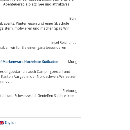
.
Bühl
hule
Insel Reichenau
rf Markenware Hochrhein Südbaden
Murg
 Treckingbedarf als auch Campingbedarf und
von etablierten Herstellern wie Jack Wolfskin, Mammut,...
Freiburg
English