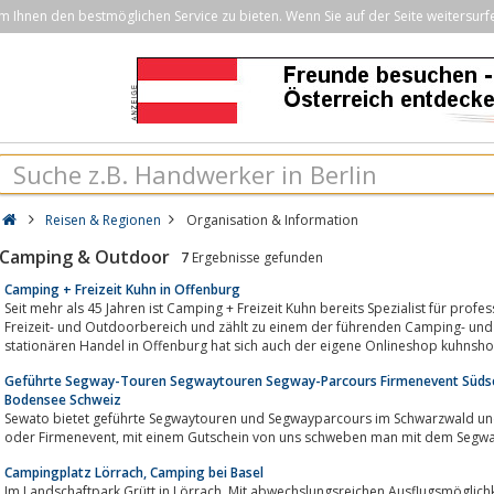
Ihnen den bestmöglichen Service zu bieten. Wenn Sie auf der Seite weitersurf
Reisen & Regionen
Organisation & Information
Camping & Outdoor
7
Ergebnisse gefunden
Camping + Freizeit Kuhn in Offenburg
Seit mehr als 45 Jahren ist Camping + Freizeit Kuhn bereits Spezialist für pro
Freizeit- und Outdoorbereich und zählt zu einem der führenden Camping- und
stationären Handel in Offenburg hat sich auch der eigene Onlineshop kuhnshop.
Geführte Segway-Touren Segwaytouren Segway-Parcours Firmenevent Süds
Bodensee Schweiz
Sewato bietet geführte Segwaytouren und Segwayparcours im Schwarzwald und am Bo
oder Firmenevent, mit einem Gutschein von uns schweben man mit dem S
Campingplatz Lörrach, Camping bei Basel
Im Landschaftpark Grütt in Lörrach. Mit abwechslungsreichen Ausflugsmöglichkeiten in 3 Länd