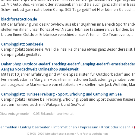
...). Mit Auto, Bus, Fahrrad oder Strassenbahn sind Sie auch ganz schnell in Basel. Abenteuerspielplatz, See und attraktives
Schwimmbad ganz nahe beim Camp. 365 Tage geöffnet Hier können Sie auch..
blackforestaction.de
Mit der Erfahrung und des Know-how aus über 30Jahren im Bereich Sporthandel, Events, Winterreisen und einer Skisc
stellen wir ihnen unser Konzept vor.Naturerlebnisse faszinieren, verbinden, begeistern, motivieren und machen Spaß.Wir
bieten Ihnen Outdoor-Erlebnisse verschiedenster Arten an. Ob Teamevents,...
Campingplatz Sandseele
Campingplatz Sandseele. Weil die Insel Reichenau etwas ganz Besonderes ist, haben wir für Sie einen ganz besonderen
Campingplatz gestaltet.
Dakar Shop Outdoor-Bedarf Trecking-Bedarf Camping-Bedarf Fernreisebeda
Aargau Nordschweiz Onlineshop Bundesweit
Mit fast 10 Jahren Erfahrung sind wir die Spezialisten für Outdoorbedarf und
Fernreisebedarf in Murg am Hochrhein im schönen Südbaden, gegenüber vom Kanton Aargau in der Nordschweiz.Wir setzen
auf ausgesuchte Markenware 
Campingplatz Tunisee Freiburg - Sport, Erholung und Camping am See
Campingplatz Tunisee bei Freiburg. Erholung, Spaß und Sport zwischen Kaiserstuhl und Schwarzwald. Genießen Sie Ihre freie
Zeit am Tunisee, auch mit Wakepark und SeaYou!
Diese Anfrage wurde in 0,03 Sekunden beantwortet.
s anmelden
•
Eintrag bearbeiten
•
Informationen
•
Impressum
•
Kritik oder Ideen?
•
© 1998 - 2026 Wirtschaftsnetz axxus • Alle Rechte vorbehalten