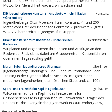
Schulausflug: wir sind der richtige Ansprechpartner für Sie.Unser
Motto: Die Menschheit wächst, wir wachsen mit!
DJH Jugendherberge Konstanz - Angebote + mehr | Baden-
Konstanz
Württemberg
Jugendherberge Otto-Moericke-Turm Konstanz ✓ rund 200
Meter vom Ufer des Bodensees entfernt ✓ preiswert ✓ gratis
WLAN ✓ barrierefrei ✓ geeignet für Gruppen
Urlaub und Reisen zum Bodensee - Erlebnisreisen
Friedrichshafen
Bodensee
Wir planen und organisieren Ihre Reisen und Ausflüge an den
Bodensee. Egal, ob es dabei um Gruppenreisen, Klassenfahrten
oder einen Tagesausflug geht!
Martin-Buber-Jugendherberge Überlingen
Überlingen
Jugendherberge Überlingen: Eine Runde im Strandbad? Oder
Training in der Gymnastikhalle? Vieles ist möglich in der
modernen Jugendherberge am östlichen Stadtrand, ca. 100 m
vom Bodenseeufer gelegen.
Sport- und Freizeitheim Kapf in Egenhausen
Egenhausen
Wilkommen auf dem Kapf – das Freizeitheim für
Gruppenerlebnisse in Egenhausen im Schwarzwald. Träger des
Hauses ist das Evangelische Jugendwerk in Württemberg (ejw).
Verwandte Branchen