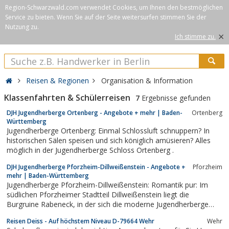
Region-Schwarzwald.com verwendet Cookies, um Ihnen den bestmöglichen
Service zu bieten. Wenn Sie auf der Seite weitersurfen stimmen Sie der
Nutzung zu.
×
Ich stimme zu.
Reisen & Regionen
Organisation & Information
Klassenfahrten & Schülerreisen
7
Ergebnisse gefunden
DJH Jugendherberge Ortenberg - Angebote + mehr | Baden-
Ortenberg
Württemberg
Jugendherberge Ortenberg: Einmal Schlossluft schnuppern? In
historischen Sälen speisen und sich königlich amüsieren? Alles
möglich in der Jugendherberge Schloss Ortenberg .
DJH Jugendherberge Pforzheim-Dillweißenstein - Angebote +
Pforzheim
mehr | Baden-Württemberg
Jugendherberge Pforzheim-Dillweißenstein: Romantik pur: Im
südlichen Pforzheimer Stadtteil Dillweißenstein liegt die
Burgruine Rabeneck, in der sich die moderne Jugendherberge
befindet. Zu Füßen: Das Nagoldtal.
Reisen Deiss - Auf höchstem Niveau D-79664 Wehr
Wehr