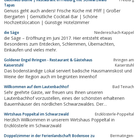
Tapas
Genuss geht auch anders! Frische Küche mit Pfiff | Großer
Biergarten | Gemütliche Cocktail-Bar | Schöne
Hochzeitslocation | Günstige Hotelzimmer
die Säge
Niedereschach-Kappel
die Säge – Eröffnung im Juni 2017. Hier entsteht etwas
Besonderes zum Entdecken, Schlemmen, Übernachten,
Einkaufen und vieles mehr.
Goldener Engel Ihringen - Restaurant & Gästehaus
Ihringen am
Kaiserstuhl
Kaiserstuhl
Das bodenständige Lokal serviert badische Hausmannskost und
Weine der Region auch im begrünten Innenhof
Willkommen auf dem Lautenbachhof
Bad Teinach
Sehr geehrte Gäste, wir freuen uns Ihnen unseren
Lautenbachhof vorzustellen, eines der schönsten erhaltenen
Bauernhäuser des nördlichen Schwarzwaldes. Der
Lautenbachhof bietet Ihnen den idealen Rahmen für Hochzeiten,
Wirtshaus Poppeltal im Schwarzwald
Enzklösterle-Poppeltal
Private Feiern und Tagungen. Geniessen Sie die warme, urige
Herzlich Willkommen in unserem Wirtshaus Poppeltal in
Atmosphäre eines alten Bauernhauses. Im...
Enzklösterle im Schwarzwald
Doppelzimmer in der Ferienlandschaft Bodensee zu
Bermatingen-