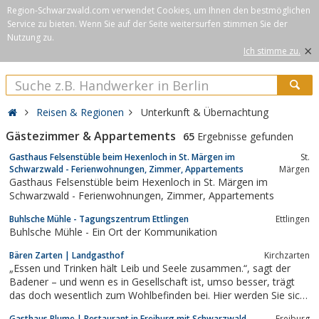
Region-Schwarzwald.com verwendet Cookies, um Ihnen den bestmöglichen
Service zu bieten. Wenn Sie auf der Seite weitersurfen stimmen Sie der
Nutzung zu.
×
Ich stimme zu.
Reisen & Regionen
Unterkunft & Übernachtung
Gästezimmer & Appartements
65
Ergebnisse gefunden
Gasthaus Felsenstüble beim Hexenloch in St. Märgen im
St.
Schwarzwald - Ferienwohnungen, Zimmer, Appartements
Märgen
Gasthaus Felsenstüble beim Hexenloch in St. Märgen im
Schwarzwald - Ferienwohnungen, Zimmer, Appartements
Buhlsche Mühle - Tagungszentrum Ettlingen
Ettlingen
Buhlsche Mühle - Ein Ort der Kommunikation
Bären Zarten | Landgasthof
Kirchzarten
„Essen und Trinken hält Leib und Seele zusammen.“, sagt der
Badener – und wenn es in Gesellschaft ist, umso besser, trägt
das doch wesentlich zum Wohlbefinden bei. Hier werden Sie sich
einfach ...
Gasthaus Blume | Restaurant in Freiburg mit Schwarzwald
Freiburg