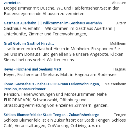
vermieten
Ahausen
Doppelzimmer mit Dusche, WC und Farbfernsehen/Sat in der
Bodenseegemeinde Ahausen zu vermieten
Gasthaus Auerhahn | | Willkommen im Gasthaus Auerhahn
Aitern
Gasthaus Auerhahn | Willkommen im Gasthaus Auerhahn |
Unterkünfte, Zimmer und Ferienwohnungen,
Grüß Gott im Gasthof Hirsch...
Mühlheim
... willkommen im Gasthof Hirsch in Mühlheim. Entspannen Sie
bei uns im Donautal und genießen Sie unsere Angebote. Klicken
Sie mal bei uns vorbei. Wir freuen uns.
Heyer - Fischerei und Seehaus Matt
Hagnau
Heyer, Fischerei und Seehaus Matt in Hagnau am Bodensee
Ilonas Gaestehaus - nahe EUROPAPARK Ferienwohnungen,
Meissenheim
Pension, Monteurzimmer
Pension, Ferienwohnungen und Monteurzimmer. Nahe
EUROPAPARK, Schwarzwald, Offenburg und
Strassburg!Vermietung von einzelnen Zimmern, ganzen
Wohnungen oder alles zusammen für Gruppen bis zu 13
Schloss Blumenfeld der Stadt Tengen - Zukunftsherberge
Tengen
Personen. Mit TV, Wohnküche, Bad und vielen Extras. Ideal auch
Schloss Blumenfeld ist ein Zukunftsort der Stadt Tengen. Schloss
für Monteure, Geschäftsleute, Biker, Kurzurlaub und Familien....
Café, Veranstaltungen, CoWorking, CoLiving u. v. m.