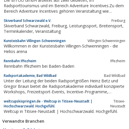
Die BITOU GmbH arbeitet auf zwei Gebieten, im
Radsporttourismus und im Bereich Adventure Incentives.Zu dem
Bereich Adventure Incentives gehören Veranstaltung wie
Geocaching ( Die moderne Schnitzeljagd) abseilen im Wasserfall,
Skiverband Schwarzwald e.V.
Freiburg
floßbauen und Floßfahren und noch vieles mehr.Die Events
Skiverband Schwarzwald, Freiburg, Leistungssport, Breitensport,
eignen sich hervorragend als Rahmenprogramm...
Terminkalender, Veranstaltung
Kunsteisbahn Villingen-Schwenningen
Villingen-Schwenningen
Willkommen in der Kunsteisbahn Villingen-Schwenningen - die
Helios arena
Rennbahn Iffezheim
Iffezheim
Rennbahn Iffezheim bei Baden-Baden
Radsportakademie, Bad Wildbad
Bad Wildbad
Unter der Leitung der beiden Radsportgrößen Heinz Betz und
Gregor Braun bietet die Radsportakademie individuell konzipierte
Workshops, Freizeitsport-Events, Incentive-Programme,
Veranstaltungsmanagement sowie Radsport-Consulting.
weltcupskispringen.de - Weltcup in Titisee-Neustadt |
Titisee-
Hochschwarzwald. Hochgefühl.
Neustadt
Weltcup in Titisee-Neustadt | Hochschwarzwald. Hochgefühl.
Verwandte Branchen