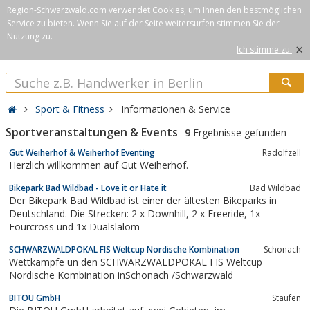
Region-Schwarzwald.com verwendet Cookies, um Ihnen den bestmöglichen
Service zu bieten. Wenn Sie auf der Seite weitersurfen stimmen Sie der
Nutzung zu.
×
Ich stimme zu.
Sport & Fitness
Informationen & Service
Sportveranstaltungen & Events
9
Ergebnisse gefunden
Gut Weiherhof & Weiherhof Eventing
Radolfzell
Herzlich willkommen auf Gut Weiherhof.
Bikepark Bad Wildbad - Love it or Hate it
Bad Wildbad
Der Bikepark Bad Wildbad ist einer der ältesten Bikeparks in
Deutschland. Die Strecken: 2 x Downhill, 2 x Freeride, 1x
Fourcross und 1x Dualslalom
SCHWARZWALDPOKAL FIS Weltcup Nordische Kombination
Schonach
Wettkämpfe un den SCHWARZWALDPOKAL FIS Weltcup
Nordische Kombination inSchonach /Schwarzwald
BITOU GmbH
Staufen