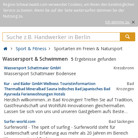
Region-Schwarzwald.com verwendet Cookies, um Ihnen den bestmöglichen
Service zu bieten. Wenn Sie auf der Seite weitersurfen stimmen Sie der
Nutzung zu.
×
Ich stimme zu.
Sport & Fitness
Sportarten im Freien & Natursport
Wassersport & Schwimmen
5
Ergebnisse gefunden
Wassersport Schattmaier GmbH
Kressbronn
Wassersport Schattmaier Bodensee
Kur - und Bäder GmbH Wellness Touristinformartion
Bad
Thermalbad Mineralbad Sauna Indisches Bad Japanisches Bad
Krozingen
Ayurveda Ferienwohnungen Hotels
Herzlich willkommen...in Bad Krozingen! Treffen Sie auf Tradition,
Gastfreundschaft und Wohlfühl-Innovationen gleichermaßen.
Lassen Sie sich von uns und unseren Gastgebern aufs Beste
verwöhnen. Wir alle versuchen für Sie immer einen kleinen Schritt
Surfer-world.com
Bad Säckingen
besser zu sein, z.B. mit unseren authentischen Private Spa's oder
Surferworld - The spirit of surfing - Surferworld steht für
unserem...
Leidenschaft und Erfahrung aus mehr als 20 Jahren im Bereich