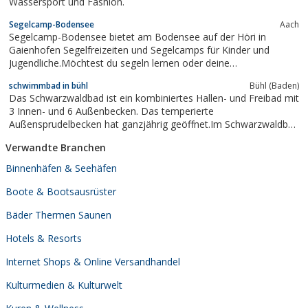
Wassersport und Fashion.
Segelcamp-Bodensee
Aach
Segelcamp-Bodensee bietet am Bodensee auf der Höri in
Gaienhofen Segelfreizeiten und Segelcamps für Kinder und
Jugendliche.Möchtest du segeln lernen oder deine
Segelbegeisterung mit anderen Kindern und Jugendlichen teilen?
schwimmbad in bühl
Bühl (Baden)
Dann komm in unser Bodensee-Segelcamp und erlebe eine
Das Schwarzwaldbad ist ein kombiniertes Hallen- und Freibad mit
unvergessliche Freizeit voller Abenteuer!Unser...
3 Innen- und 6 Außenbecken. Das temperierte
Außensprudelbecken hat ganzjährig geöffnet.Im Schwarzwaldbad
sind Freizeitsportler und Familien, Schul- und Vereinsschwimmer
Verwandte Branchen
vereint. Für jeden Badegast wird etwas geboten.
Binnenhäfen & Seehäfen
Boote & Bootsausrüster
Bäder Thermen Saunen
Hotels & Resorts
Internet Shops & Online Versandhandel
Kulturmedien & Kulturwelt